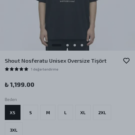
Shout Nosferatu Unisex Oversize Tişört
1 değerlendirme
₺ 1,199.00
Beden
XS
S
M
L
XL
2XL
3XL