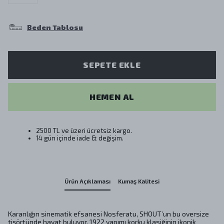
Beden Tablosu
SEPETE EKLE
HEMEN AL
2500 TL ve üzeri ücretsiz kargo.
14 gün içinde iade & değişim.
Ürün Açıklaması
Kumaş Kalitesi
Karanlığın sinematik efsanesi Nosferatu, SHOUT’un bu oversize
tişörtünde hayat buluyor. 1922 yapımı korku klasiğinin ikonik