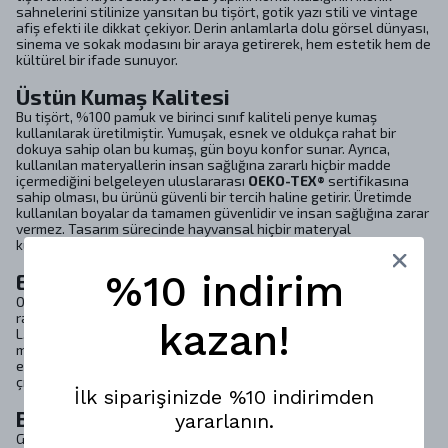
sahnelerini stilinize yansıtan bu tişört, gotik yazı stili ve vintage
afiş efekti ile dikkat çekiyor. Derin anlamlarla dolu görsel dünyası,
sinema ve sokak modasını bir araya getirerek, hem estetik hem de
kültürel bir ifade sunuyor.
Üstün Kumaş Kalitesi
Bu tişört, %100 pamuk ve birinci sınıf kaliteli penye kumaş
kullanılarak üretilmiştir. Yumuşak, esnek ve oldukça rahat bir
dokuya sahip olan bu kumaş, gün boyu konfor sunar. Ayrıca,
kullanılan materyallerin insan sağlığına zararlı hiçbir madde
içermediğini belgeleyen uluslararası
OEKO-TEX®
sertifikasına
sahip olması, bu ürünü güvenli bir tercih haline getirir. Üretimde
kullanılan boyalar da tamamen güvenlidir ve insan sağlığına zarar
vermez. Tasarım sürecinde hayvansal hiçbir materyal
kullanılmamıştır, bu da çevre dostu bir seçenek sunar.
%10 indirim
Estetik ve Fonksiyonellik
Oversize kesimi, modern bir görünüm sağlarken, aynı zamanda
rahat bir giyim deneyimi sunar. Farklı beden seçenekleri (XS, S, M,
kazan!
L, XL, 2XL, 3XL) ile her vücut tipine uygun bir alternatif bulmak
mümkündür. Bu tişört, hem günlük kullanımda hem de özel
etkinliklerde şıklığınızı tamamlayacak bir parça olarak öne
çıkmaktadır.
İlk siparişinizde %10 indirimden
Bakım Talimatları
yararlanın.
Giysilerinin uzun ömürlü olmasını istiyorsanız, onlara iyi