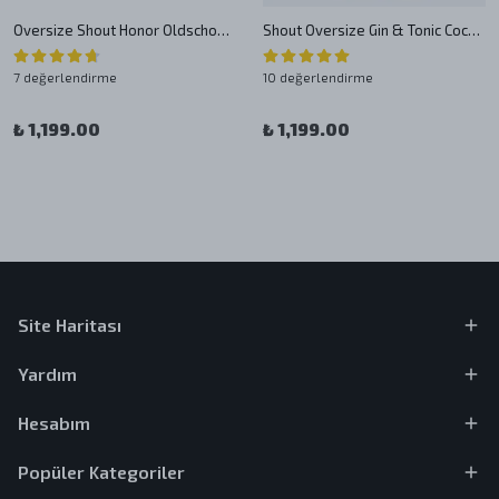
Oversize Shout Honor Oldschool Unisex T-Shirt
Shout Oversize Gin & Tonic Cocktail Bar Oldschool Unisex T-Shirt
7 değerlendirme
10 değerlendirme
₺ 1,199.00
₺ 1,199.00
Site Haritası
Yardım
Hesabım
Popüler Kategoriler