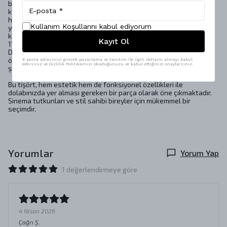
bakmalısınız. Bakım talimatlarına sadık kalmak, hem giysilerinizi
korur hem de su ve enerji tasarrufu yapmanızı sağlar. Makinada
hassas yıkama ile 30ºC’de nazik bir yıkama yaparak giysilerinizi
Kullanım Koşullarını kabul ediyorum
yıpratmadan temizleyebilirsiniz. Beyazlatıcı kullanmaktan
kaçınarak, rengini ve dokusunu koruyabilirsiniz. Ütüleme işlemini
Kayıt Ol
110ºC’yi aşmadan gerçekleştirerek, kırışıklıkları giderebilirsiniz.
Düşük hızda merdaneli yıkama ile giysilerinizin yıpranmasını
önleyebilir, profesyonel kuru temizleme yöntemleri ile de en iyi
E-posta adresinizi girerek pazarlama ve tanıtım ile ilgili iletişim almayı kabul
edersiniz ve Gizlilik Politikamızı okuduğunuzu ve kabul ettiğinizi onaylarsınız.
şekilde koruyabilirsiniz.
Bu tişört, hem estetik hem de fonksiyonel özellikleri ile
dolabınızda yer alması gereken bir parça olarak öne çıkmaktadır.
Sinema tutkunları ve stil sahibi bireyler için mükemmel bir
seçimdir.
Yorumlar
Yorum Yap
1 değerlendirmeye göre
4 Nisan 2026
Çağrı
Ş.