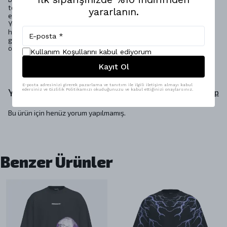
teması, günlük hayatın stresinden uzaklaşma hissini ifade
yararlanın.
ederken oversize kesimi sayesinde maksimum rahatlık sağlar.
Yumuşak kumaşı gün boyu konforu garantiler. Unisex tasarımı,
hem kadınlar hem de erkekler için uygun olup sokak modasından
günlük stile her kombine kolaylıkla uyum sağlar. Eğer ferah ve
özgün bir stil arıyorsanız, bu t-shirt tam size göre!
Kullanım Koşullarını kabul ediyorum
Kayıt Ol
E-posta adresinizi girerek pazarlama ve tanıtım ile ilgili iletişim almayı kabul
Yorumlar
edersiniz ve Gizlilik Politikamızı okuduğunuzu ve kabul ettiğinizi onaylarsınız.
Yorum Yap
Bu ürün için henüz yorum yapılmamış.
Benzer Ürünler