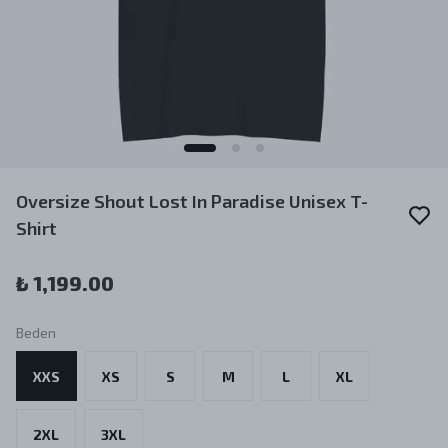
Oversize Shout Lost In Paradise Unisex T-
Shirt
₺ 1,199.00
Beden
XXS
XS
S
M
L
XL
2XL
3XL