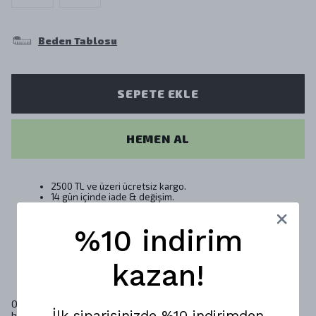
Beden Tablosu
SEPETE EKLE
HEMEN AL
2500 TL ve üzeri ücretsiz kargo.
14 gün içinde iade & değişim.
%10 indirim
Ürün Açıklaması
Kumaş Kalitesi
kazan!
Oversize Shout Lost In Paradise Unisex T-Shirt, tropikal ve özgür
İlk siparişinizde %10 indirimden
bir ruhu yansıtan tasarımıyla dikkat çekiyor. “Lost In Paradise”