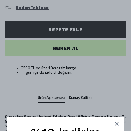
Beden Tablosu
SEPETE EKLE
HEMEN AL
2500 TL ve üzeri ücretsiz kargo.
14 gün içinde iade & değişim.
Ürün Açıklaması
Kumaş Kalitesi
Oversize Shout Limited Edition Deal With a Demon Unisex T-
Shirt
, karanlık ve gizemli bir havayı yansıtıyor. Şeytan figürü, yırtıcı
bakışları ve alevli gözleri ile gömleğin ortasında büyük bir etki
yaratıyor. Bu tasarım, cesur ve özgün bir giyim parçası arayanlar