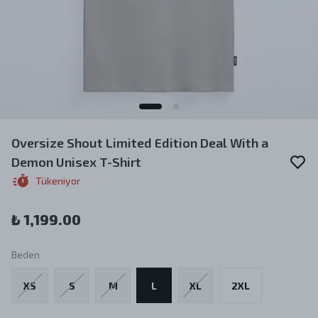
Oversize Shout Limited Edition Deal With a
Demon Unisex T-Shirt
Tükeniyor
₺ 1,199.00
Beden
XS
S
M
L
XL
2XL