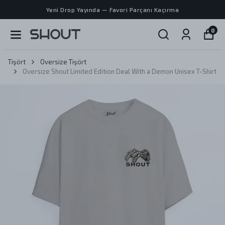
Yeni Drop Yayında — Favori Parçanı Kaçırma
0
Tişört
Oversize Tişört
Oversize Shout Limited Edition Deal With a Demon Unisex T-Shirt