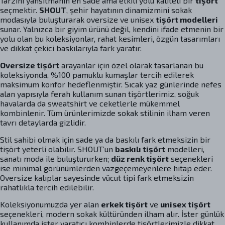
Tarzını yansıtmanın en sade ama etkili yolu kaliteli bir
tişört
seçmektir.
SHOUT
, şehir hayatının dinamizmini sokak
modasıyla buluşturarak oversize ve unisex
tişört modelleri
sunar. Yalnızca bir giyim ürünü değil, kendini ifade etmenin bir
yolu olan bu koleksiyonlar, rahat kesimleri, özgün tasarımları
ve dikkat çekici baskılarıyla fark yaratır.
Oversize tişört
arayanlar için özel olarak tasarlanan bu
koleksiyonda, %100 pamuklu kumaşlar tercih edilerek
maksimum konfor hedeflenmiştir. Sıcak yaz günlerinde nefes
alan yapısıyla ferah kullanım sunan tişörtlerimiz, soğuk
havalarda da sweatshirt ve ceketlerle mükemmel
kombinlenir. Tüm ürünlerimizde sokak stilinin ilham veren
tavrı detaylarda gizlidir.
Stil sahibi olmak için sade ya da baskılı fark etmeksizin bir
tişört yeterli olabilir. SHOUT’un
baskılı tişört
modelleri,
sanatı moda ile buluştururken;
düz renk tişört
seçenekleri
ise minimal görünümlerden vazgeçemeyenlere hitap eder.
Oversize kalıplar sayesinde vücut tipi fark etmeksizin
rahatlıkla tercih edilebilir.
Koleksiyonumuzda yer alan
erkek tişört
ve
unisex tişört
seçenekleri, modern sokak kültüründen ilham alır. İster günlük
kullanımda ister yaratıcı kombinlerde tişörtlerimizle dikkat