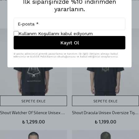
İlk siparişinizde %10 indirimden
₺ 1,299.00
yararlanın.
3 değerlendirme
₺ 1,199.00
Kullanım Koşullarını kabul ediyorum
Kayıt Ol
E-posta adresinizi girerek pazarlama ve tanıtım ile ilgili iletişim almayı kabul
edersiniz ve Gizlilik Politikamızı okuduğunuzu ve kabul ettiğinizi onaylarsınız.
SEPETE EKLE
SEPETE EKLE
Shout Watcher Of Silence Unisex Oversize Tişört
Shout Dracula Unisex Oversize Tişört
₺ 1,299.00
₺ 1,199.00