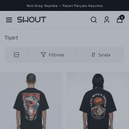
Yeni Drop Yayında — Favori Parçanı Kaçırma
0
Tişört
Filtrele
Sırala