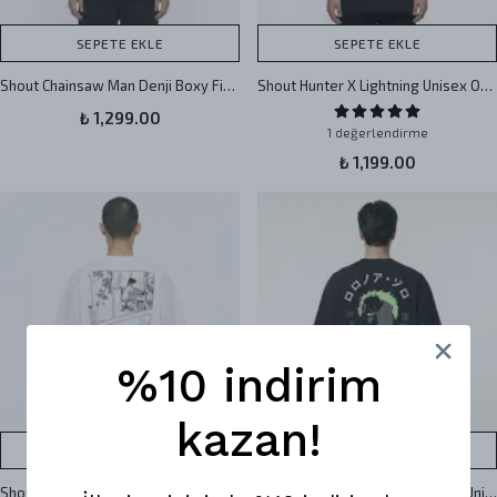
SEPETE EKLE
SEPETE EKLE
Shout Chainsaw Man Denji Boxy Fit Oversize Unisex Tişört
Shout Hunter X Lightning Unisex Oversize Tişört
₺ 1,299.00
1 değerlendirme
₺ 1,199.00
%10 indirim
kazan!
SEPETE EKLE
SEPETE EKLE
Shout Tokyo Blossoms Boxy Fit Oversize Unisex Tişört
Shout One Piece Roronoa Zoro Unisex Oversize Tişört