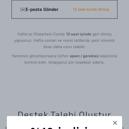
✉️
E-posta Gönder
12 saat içinde dönüş
Hafta içi (Pazartesi–Cuma)
12 saat içinde
geri dönüş
yapıyoruz. Hafta sonları ve resmi tatillerde yanıt süremiz
biraz daha uzun olabilir.
Yanıtımızı göremiyorsanız lütfen
spam / gereksiz
klasörünü
kontrol edin. Anlayışınız için teşekkür ederiz.
Destek Talebi Oluştur
Herhangi bir sorunla karşılaşırsanız veya sorularınız varsa, lütfen