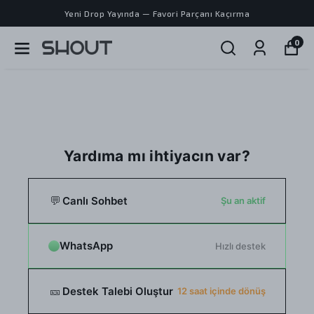
Yeni Drop Yayında — Favori Parçanı Kaçırma
0
Yardıma mı ihtiyacın var?
💬
Canlı Sohbet
Şu an aktif
WhatsApp
Hızlı destek
🎫
Destek Talebi Oluştur
12 saat içinde dönüş