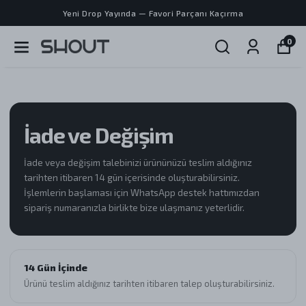
Yeni Drop Yayında — Favori Parçanı Kaçırma
0
İade ve Değişim
İade veya değişim talebinizi ürününüzü teslim aldığınız
tarihten itibaren 14 gün içerisinde oluşturabilirsiniz.
İşlemlerin başlaması için WhatsApp destek hattımızdan
sipariş numaranızla birlikte bize ulaşmanız yeterlidir.
14 Gün İçinde
Ürünü teslim aldığınız tarihten itibaren talep oluşturabilirsiniz.