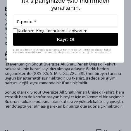
İlk siparişinizde %10 indirimden
yararlanın.
Bakım ve Uzun Ömür
Shout Oversize All Shall Perish Unisex T-shirt, uzun ömürlü bir
kullanım için özel bakım talimatlarına sahiptir. Makinada hassas
yıkama, düşük hızda merdaneli yıkama ve 110ºC’de ütüleme gibi
önerilere uyarak, giysinizin kalitesini koruyabilirsiniz. Beyazlatıcı
Kullanım Koşullarını kabul ediyorum
kullanmaktan kaçınarak, rengini ve dokusunu uzun süre
muhafaza edebilirsiniz. Bu özen, hem dolabınızda hem de
Kayıt Ol
gezegenimizde sürdürülebilir bir yaklaşım sergilemenizi sağlar.
E-posta adresinizi girerek pazarlama ve tanıtım ile ilgili iletişim almayı kabul
Alternatif Stil
edersiniz ve Gizlilik Politikamızı okuduğunuzu ve kabul ettiğinizi onaylarsınız.
Alternatif stilini çarpıcı ve iddialı bir tasarımla tamamlamak
isteyenler için Shout Oversize All Shall Perish Unisex T-shirt,
sokak stilinin karanlık yıldızı olmaya adaydır. Farklı beden
seçenekleri ile (XXS, XS, S, M, L, XL, 2XL, 3XL) her bireyin tarzına
uygun bir alternatif sunmaktadır. Bu t-shirt, sadece bir giyim
parçası değil, aynı zamanda bir ifade biçimidir.
Sonuç olarak, Shout Oversize All Shall Perish Unisex T-shirt, hem
estetik hem de konfor arayan bireyler için mükemmel bir seçimdir.
Bu ürün, sokak modasına olan katkısı ve yüksek kaliteli yapısıyla,
her dolapta yer alması gereken bir parça olarak öne çıkmaktadır.