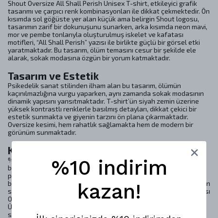
Shout Oversize All Shall Perish Unisex T-shirt, etkileyici grafik
tasarımı ve çarpıcı renk kombinasyonları ile dikkat çekmektedir. Ön
kısımda sol göğüste yer alan küçük ama belirgin Shout logosu,
tasarımın zarif bir dokunuşunu sunarken, arka kısımda neon mavi,
mor ve pembe tonlarıyla oluşturulmuş iskelet ve kafatası
motifleri, “All Shall Perish” yazısı ile birlikte güçlü bir görsel etki
yaratmaktadır. Bu tasarım, ölüm temasını cesur bir şekilde ele
alarak, sokak modasına özgün bir yorum katmaktadır.
Tasarım ve Estetik
Psikedelik sanat stilinden ilham alan bu tasarım, ölümün
kaçınılmazlığına vurgu yaparken, aynı zamanda sokak modasının
dinamik yapısını yansıtmaktadır. T-shirt’ün siyah zemin üzerine
yüksek kontrastlı renklerle basılmış detayları, dikkat çekici bir
estetik sunmakta ve giyenin tarzını ön plana çıkarmaktadır.
Oversize kesimi, hem rahatlık sağlamakta hem de modern bir
görünüm sunmaktadır.
Konfor ve Kalite
%10 indirim
%100 pamuklu yapısı, bu t-shirtün nefes alabilir ve terletmeyen
bir kullanım deneyimi sunmasını sağlamaktadır. Yüksek kaliteli
penye kumaş, yumuşak bir dokuya sahip olup, gün boyu konforlu
bir giyim imkanı tanımaktadır. Ayrıca, kullanılan materyallerin insan
kazan!
sağlığına zararlı hiçbir madde içermediğini belgeleyen uluslararası
OEKO-TEX® sertifikası, bu ürünün güvenilirliğini artırmaktadır.
Üretimde kullanılan boyalar da tamamen güvenlidir ve insan
sağlığına zarar vermez.