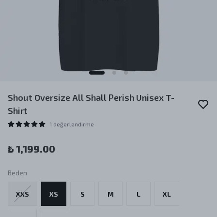
Shout Oversize All Shall Perish Unisex T-
Shirt
1 değerlendirme
₺ 1,199.00
Beden
XXS
XS
S
M
L
XL