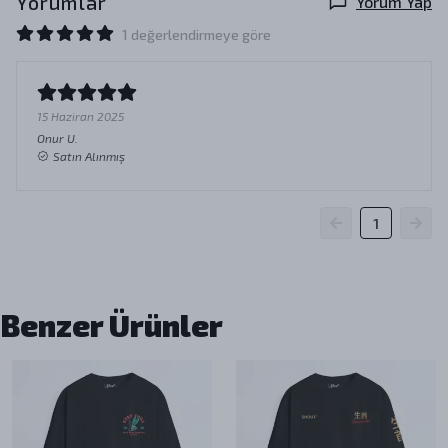
Yorumlar
Yorum Yap
1 değerlendirmeye göre
15 Haziran 2025
Onur
U.
Satın Alınmış
1
Benzer Ürünler