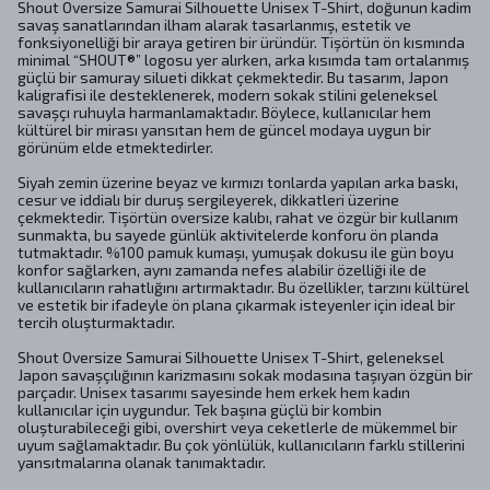
Shout Oversize Samurai Silhouette Unisex T-Shirt, doğunun kadim
savaş sanatlarından ilham alarak tasarlanmış, estetik ve
fonksiyonelliği bir araya getiren bir üründür. Tişörtün ön kısmında
minimal “SHOUT®” logosu yer alırken, arka kısımda tam ortalanmış
güçlü bir samuray silueti dikkat çekmektedir. Bu tasarım, Japon
kaligrafisi ile desteklenerek, modern sokak stilini geleneksel
savaşçı ruhuyla harmanlamaktadır. Böylece, kullanıcılar hem
kültürel bir mirası yansıtan hem de güncel modaya uygun bir
görünüm elde etmektedirler.
Siyah zemin üzerine beyaz ve kırmızı tonlarda yapılan arka baskı,
cesur ve iddialı bir duruş sergileyerek, dikkatleri üzerine
çekmektedir. Tişörtün oversize kalıbı, rahat ve özgür bir kullanım
sunmakta, bu sayede günlük aktivitelerde konforu ön planda
tutmaktadır. %100 pamuk kumaşı, yumuşak dokusu ile gün boyu
konfor sağlarken, aynı zamanda nefes alabilir özelliği ile de
kullanıcıların rahatlığını artırmaktadır. Bu özellikler, tarzını kültürel
ve estetik bir ifadeyle ön plana çıkarmak isteyenler için ideal bir
tercih oluşturmaktadır.
Shout Oversize Samurai Silhouette Unisex T-Shirt, geleneksel
Japon savaşçılığının karizmasını sokak modasına taşıyan özgün bir
parçadır. Unisex tasarımı sayesinde hem erkek hem kadın
kullanıcılar için uygundur. Tek başına güçlü bir kombin
oluşturabileceği gibi, overshirt veya ceketlerle de mükemmel bir
uyum sağlamaktadır. Bu çok yönlülük, kullanıcıların farklı stillerini
yansıtmalarına olanak tanımaktadır.