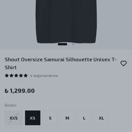
Shout Oversize Samurai Silhouette Unisex T-
Shirt
4 değerlendirme
₺ 1,299.00
Beden
XXS
XS
S
M
L
XL