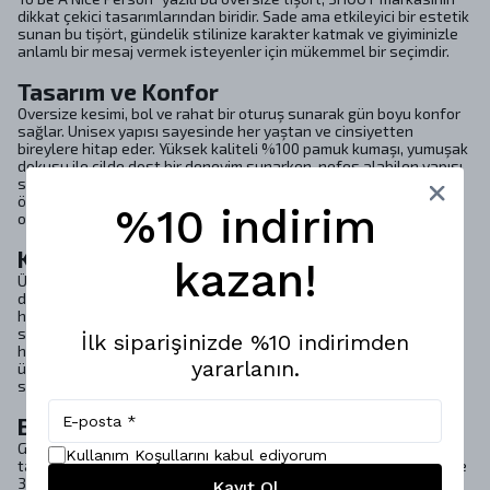
dikkat çekici tasarımlarından biridir. Sade ama etkileyici bir estetik
sunan bu tişört, gündelik stilinize karakter katmak ve giyiminizle
anlamlı bir mesaj vermek isteyenler için mükemmel bir seçimdir.
Tasarım ve Konfor
Oversize kesimi, bol ve rahat bir oturuş sunarak gün boyu konfor
sağlar. Unisex yapısı sayesinde her yaştan ve cinsiyetten
bireylere hitap eder. Yüksek kaliteli %100 pamuk kumaşı, yumuşak
dokusu ile cilde dost bir deneyim sunarken, nefes alabilen yapısı
sayesinde dört mevsim boyunca rahatlıkla kullanılabilir. Bu
özellikleri, tişörtün hem günlük hem de sokak stiline uygun
%10 indirim
olmasını sağlar.
Kalite ve Dayanıklılık
kazan!
Ürünün dayanıklı dikiş ve baskı kalitesi, uzun ömürlü bir kullanım
deneyimi sunar. Kullanılan materyaller, insan sağlığına zararlı
hiçbir madde içermediğini belgeleyen uluslararası OEKO-TEX®
sertifikasına sahiptir. Bu, kullanıcıların sağlığına duyulan
İlk siparişinizde %10 indirimden
hassasiyeti ve çevre dostu üretim anlayışını yansıtır. Ayrıca,
yararlanın.
üretimde kullanılan boyalar tamamen güvenlidir ve insan
sağlığına zarar vermez.
Bakım Talimatları
Giysilerinizin uzun ömürlü olmasını sağlamak için bakım
Kullanım Koşullarını kabul ediyorum
talimatlarına dikkat etmek önemlidir. Makinada hassas yıkama ile
30ºC’de yıkanabilir, beyazlatıcı kullanmaktan kaçınarak rengini ve
Kayıt Ol