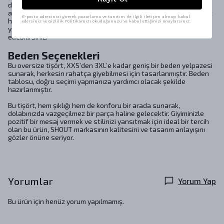
dokusunu koruyabilirsiniz. Ütüleme işlemi sırasında 110ºC’yi
aşmamak, tişörtünüzün formunu korumasına yardımcı olur. Düşük
E-posta adresinizi girerek pazarlama ve tanıtım ile ilgili iletişim almayı kabul
hızda merdaneli yıkama ve profesyonel kuru temizleme
edersiniz ve Gizlilik Politikamızı okuduğunuzu ve kabul ettiğinizi onaylarsınız.
yöntemleri ile giysinizin kalitesini uzun süre muhafaza
edebilirsiniz.
Beden Seçenekleri
Bu oversize tişört, XXS’den 3XL’e kadar geniş bir beden yelpazesi
sunarak, herkesin rahatça giyebilmesi için tasarlanmıştır. Beden
tablosu, doğru seçimi yapmanıza yardımcı olacak şekilde
hazırlanmıştır.
Bu tişört, hem şıklığı hem de konforu bir arada sunarak,
dolabınızda vazgeçilmez bir parça haline gelecektir. Giyiminizle
pozitif bir mesaj vermek ve stilinizi yansıtmak için ideal bir tercih
olan bu ürün, SHOUT markasının kalitesini ve tasarım anlayışını
gözler önüne seriyor.
Yorumlar
Yorum Yap
Bu ürün için henüz yorum yapılmamış.