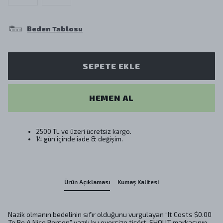
Beden Tablosu
SEPETE EKLE
HEMEN AL
2500 TL ve üzeri ücretsiz kargo.
14 gün içinde iade & değişim.
Ürün Açıklaması
Kumaş Kalitesi
Nazik olmanın bedelinin sıfır olduğunu vurgulayan “It Costs $0.00
To Be A Nice Person” yazılı bu oversize tişört, SHOUT markasının