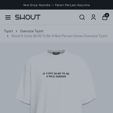
Yeni Drop Yayında — Favori Parçanı Kaçırma
0
Tişört
Oversize Tişört
Shout It Costs $0.00 To Be A Nice Person Unisex Oversize Tişört