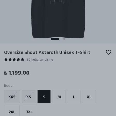
Oversize Shout Astaroth Unisex T-Shirt
20 değerlendirme
₺ 1,199.00
Beden
XXS
XS
S
M
L
XL
2XL
3XL