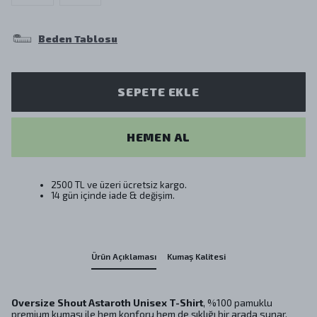
Beden Tablosu
SEPETE EKLE
HEMEN AL
2500 TL ve üzeri ücretsiz kargo.
14 gün içinde iade & değişim.
Ürün Açıklaması
Kumaş Kalitesi
Oversize Shout Astaroth Unisex T-Shirt
, %100 pamuklu
premium kumaşı ile hem konforu hem de şıklığı bir arada sunar.