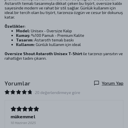
Astaroth temalı tasarımıyla dikkat çeken bu tişört, oversize kalıbı
sayesinde modern ve rahat bir stil sağlar. Günlük kullanım için
ideal bir tercih olan bu tişört, tarzınıza özgün ve cesur bir dokunuş
katar.
Özellikler:
Model:
Unisex - Oversize Kalıp
Kumaş:
%100 Pamuk - Premium Kalite
Tasarım:
Astaroth temalı baskı
Kullanım:
Günlük kullanım için ideal
Oversize Shout Astaroth Unisex T-Shirt
ile tarzınızı yansıtın ve
rahatlığın tadını çıkarın.
Yorumlar
Yorum Yap
20 değerlendirmeye göre
mükemmel
10 Haziran 2025