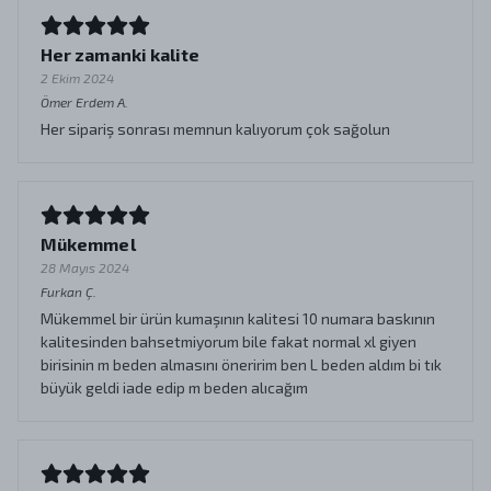
Her zamanki kalite
2 Ekim 2024
Ömer Erdem
A.
Her sipariş sonrası memnun kalıyorum çok sağolun
Mükemmel
28 Mayıs 2024
Furkan
Ç.
Mükemmel bir ürün kumaşının kalitesi 10 numara baskının
kalitesinden bahsetmiyorum bile fakat normal xl giyen
birisinin m beden almasını öneririm ben L beden aldım bi tık
büyük geldi iade edip m beden alıcağım