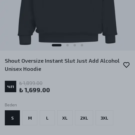
Shout Oversize Instant Slut Just Add Alcohol
Unisex Hoodie
₺ 1,899.00
%
11
₺ 1,699.00
Beden
S
M
L
XL
2XL
3XL