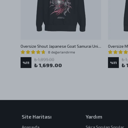
ie
Oversize Shout Japanese Goat Samurai Unisex Hoodie
8 değerlendirme
₺ 1,899.00
₺ 1
%
11
%
11
₺ 1,699.00
₺ 
Site Haritası
Yardım
Anasayfa
Sıkça Sorulan Sorular