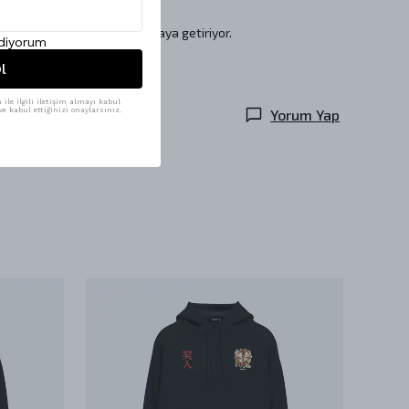
 şıklığı ve konforu bir araya getiriyor.
ediyorum
l
ile ilgili iletişim almayı kabul
Yorum Yap
e kabul ettiğinizi onaylarsınız.