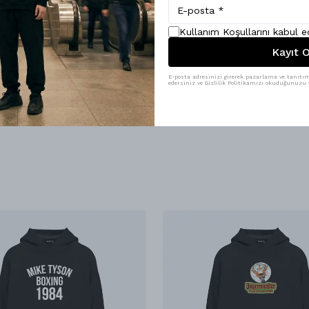
 olan bu parça, dolabınızda yer almayı kesinlikle hak ediyor.
hem de işlevsellik açısından mükemmel bir denge sunarak, günlük yaşamda
Kullanım Koşullarını kabul 
Kayıt O
E-posta adresinizi girerek pazarlama ve tanıtım 
edersiniz ve Gizlilik Politikamızı okuduğunuzu v