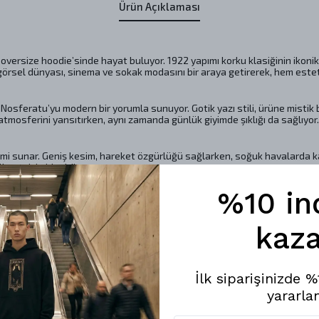
Ürün Açıklaması
ersize hoodie’sinde hayat buluyor. 1922 yapımı korku klasiğinin ikonik sa
u görsel dünyası, sinema ve sokak modasını bir araya getirerek, hem estet
Nosferatu’yu modern bir yorumla sunuyor. Gotik yazı stili, ürüne mistik bi
tmosferini yansıtırken, aynı zamanda günlük giyimde şıklığı da sağlıyor.
mi sunar. Geniş kesim, hareket özgürlüğü sağlarken, soğuk havalarda kat
anım için idealdir.
%10 in
limatlarına dikkat etmek önemlidir. Makinada hassas yıkama ile 30ºC’de na
de gerçekleştirerek, giysinizin formunu koruyabilirsiniz. Düşük hızda me
kaza
 herkesin tarzına hitap eder. S, M, L, XL, 2XL ve 3XL beden alternatifler
İlk siparişinizde 
yararlan
 giyim parçası olmanın ötesine geçiyor. Zamansız bir stil sunarak, hem