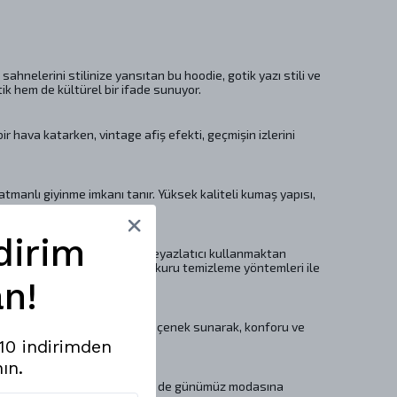
hnelerini stilinize yansıtan bu hoodie, gotik yazı stili ve
ik hem de kültürel bir ifade sunuyor.
r hava katarken, vintage afiş efekti, geçmişin izlerini
manlı giyinme imkanı tanır. Yüksek kaliteli kumaş yapısı,
dirim
zik bir temizlik yapabilir, beyazlatıcı kullanmaktan
rdaneli yıkama ve profesyonel kuru temizleme yöntemleri ile
n!
i, her vücut tipine uygun bir seçenek sunarak, konforu ve
%10 indirimden
ın.
 geçmişe bir selam duruyor hem de günümüz modasına