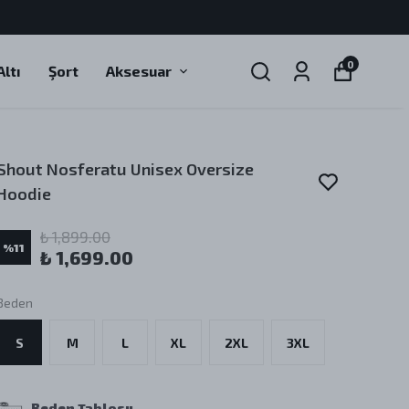
0
ltı
Şort
Aksesuar
Shout Nosferatu Unisex Oversize
Hoodie
₺ 1,899.00
%
11
₺ 1,699.00
Beden
S
M
L
XL
2XL
3XL
Beden Tablosu