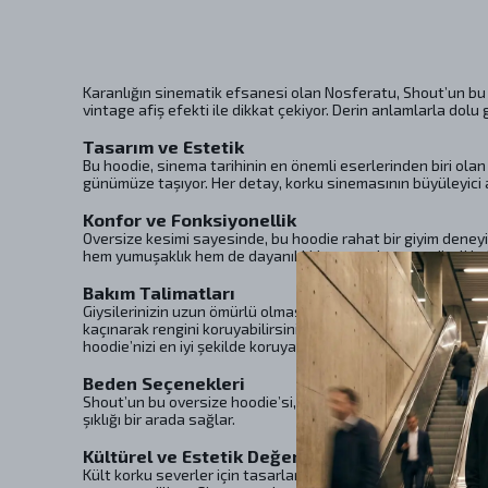
Karanlığın sinematik efsanesi olan Nosferatu, Shout’un bu ov
vintage afiş efekti ile dikkat çekiyor. Derin anlamlarla dol
Tasarım ve Estetik
Bu hoodie, sinema tarihinin en önemli eserlerinden biri olan 
günümüze taşıyor. Her detay, korku sinemasının büyüleyici a
Konfor ve Fonksiyonellik
Oversize kesimi sayesinde, bu hoodie rahat bir giyim deneyi
hem yumuşaklık hem de dayanıklılık sunarak, uzun süreli kull
Bakım Talimatları
Giysilerinizin uzun ömürlü olmasını sağlamak için, bakım ta
kaçınarak rengini koruyabilirsiniz. Ütüleme işlemini 110ºC’
hoodie’nizi en iyi şekilde koruyabilirsiniz.
Beden Seçenekleri
Shout’un bu oversize hoodie’si, farklı beden seçenekleri ile
şıklığı bir arada sağlar.
Kültürel ve Estetik Değer
Kült korku severler için tasarlanmış bu hoodie, sadece bir