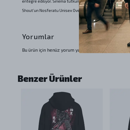
entegre ediliyor. Sinema tutkunları için güçlü bir ifade aracı
Shout’un Nosferatu Unisex Oversize Hoodie’si, hem estetik 
Yorumlar
Bu ürün için henüz yorum yapılmamış.
Benzer Ürünler