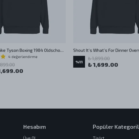
Oversize Mike Tyson Boxing 1984 Oldschool Unisex Hoodie
4 değerlendirme
₺ 1,899.00
%
11
₺ 1,699.00
,899.00
1,699.00
Hesabım
Popüler Kategoril
Üye Ol
Tişört