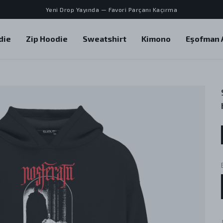
Yeni Drop Yayında — Favori Parçanı Kaçırma
die
Zip Hoodie
Sweatshirt
Kimono
Eşofman A