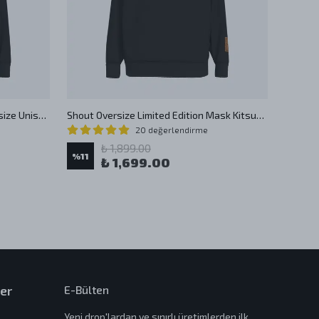
Shout It’s What’s For Dinner Oversize Unisex Hoodie
Shout Oversize Limited Edition Mask Kitsune Unisex Hoodie
20 değerlendirme
%
11
₺ 1,899.00
%
11
₺ 1,699.00
er
E-Bülten
Yeni drop'lardan ve sınırlı üretimlerden ilk