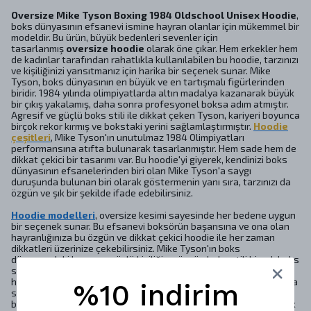
Oversize Mike Tyson Boxing 1984 Oldschool Unisex Hoodie
,
boks dünyasının efsanevi ismine hayran olanlar için mükemmel bir
modeldir. Bu ürün, büyük bedenleri sevenler için
tasarlanmış
oversize hoodie
olarak öne çıkar. Hem erkekler hem
de kadınlar tarafından rahatlıkla kullanılabilen bu hoodie, tarzınızı
ve kişiliğinizi yansıtmanız için harika bir seçenek sunar. Mike
Tyson, boks dünyasının en büyük ve en tartışmalı figürlerinden
biridir. 1984 yılında olimpiyatlarda altın madalya kazanarak büyük
bir çıkış yakalamış, daha sonra profesyonel boksa adım atmıştır.
Agresif ve güçlü boks stili ile dikkat çeken Tyson, kariyeri boyunca
birçok rekor kırmış ve bokstaki yerini sağlamlaştırmıştır.
Hoodie
çeşitleri
, Mike Tyson'ın unutulmaz 1984 Olimpiyatları
performansına atıfta bulunarak tasarlanmıştır. Hem sade hem de
dikkat çekici bir tasarımı var. Bu hoodie'yi giyerek, kendinizi boks
dünyasının efsanelerinden biri olan Mike Tyson'a saygı
duruşunda bulunan biri olarak göstermenin yanı sıra, tarzınızı da
özgün ve şık bir şekilde ifade edebilirsiniz.
Hoodie modelleri
, oversize kesimi sayesinde her bedene uygun
bir seçenek sunar. Bu efsanevi boksörün başarısına ve ona olan
hayranlığınıza bu özgün ve dikkat çekici hoodie ile her zaman
dikkatleri üzerinize çekebilirsiniz. Mike Tyson'ın boks
dünyasındaki başarısı, güçlü kişiliği ve özgün boks stili birçok boks
sever için ilham kaynağı olmuştur. Bu hoodie, ona olan
hayranlığınızı ve saygınızı göstermenin yanı sıra, onun mirasına da
%10 indirim
saygı duruşunda bulunmanın harika bir yoludur. Bu efsanevi
boksörün mirasını devam ettirmek ve onun özgünlüğünü korumak