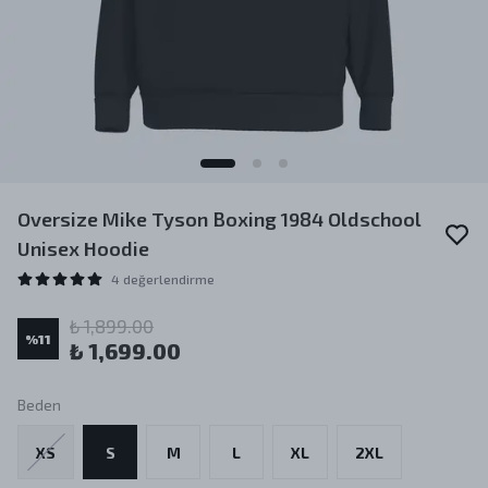
Oversize Mike Tyson Boxing 1984 Oldschool
Unisex Hoodie
4 değerlendirme
₺ 1,899.00
%
11
₺ 1,699.00
Beden
XS
S
M
L
XL
2XL