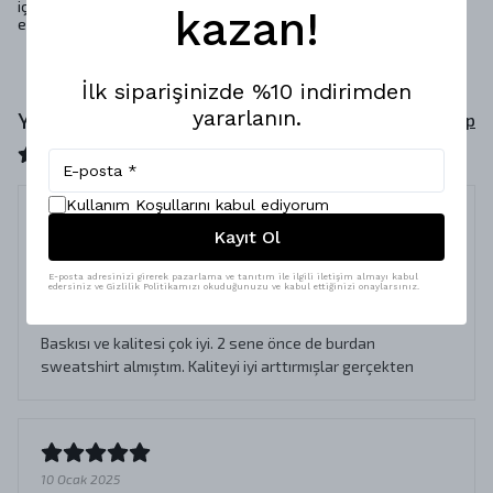
için bu hoodie'yi kullanarak, tarzınızı ve kişiliğinizi özgürce ifade
kazan!
edebilirsiniz.
İlk siparişinizde %10 indirimden
yararlanın.
Yorumlar
Yorum Yap
4 değerlendirmeye göre
Kullanım Koşullarını kabul ediyorum
Kayıt Ol
Bayıldım
23 Aralık 2023
E-posta adresinizi girerek pazarlama ve tanıtım ile ilgili iletişim almayı kabul
edersiniz ve Gizlilik Politikamızı okuduğunuzu ve kabul ettiğinizi onaylarsınız.
Burcu
A.
Satın Alınmış
Baskısı ve kalitesi çok iyi. 2 sene önce de burdan
sweatshirt almıştım. Kaliteyi iyi arttırmışlar gerçekten
10 Ocak 2025