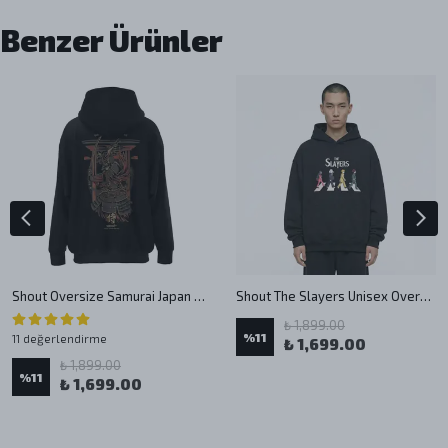
Benzer Ürünler
Shout Oversize Samurai Japan Unisex Hoodie
Shout The Slayers Unisex Oversize Hoodie
₺ 1,899.00
%
11
11 değerlendirme
₺ 1,699.00
₺ 1,899.00
%
11
₺ 1,699.00