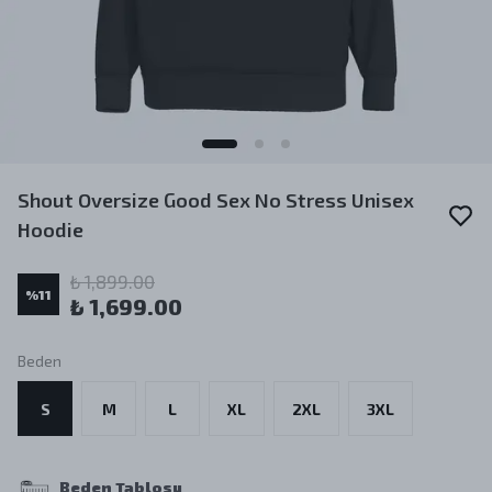
Shout Oversize Good Sex No Stress Unisex
Hoodie
₺ 1,899.00
%
11
₺ 1,699.00
Beden
S
M
L
XL
2XL
3XL
Beden Tablosu