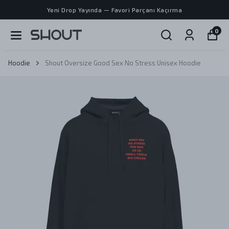
Yeni Drop Yayında — Favori Parçanı Kaçırma
0
Hoodie
Shout Oversize Good Sex No Stress Unisex Hoodie