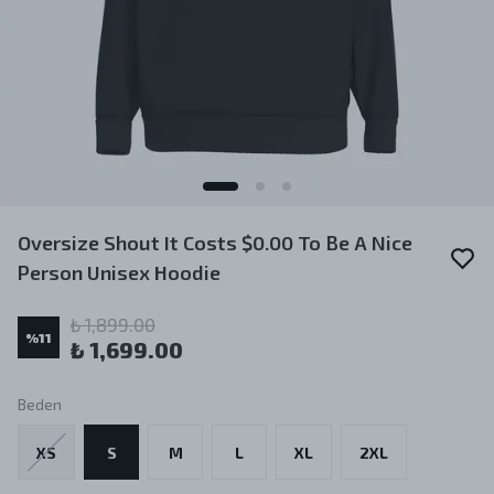
Oversize Shout It Costs $0.00 To Be A Nice
Person Unisex Hoodie
₺ 1,899.00
%
11
₺ 1,699.00
Beden
XS
S
M
L
XL
2XL