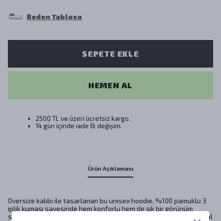
Beden Tablosu
SEPETE EKLE
HEMEN AL
2500 TL ve üzeri ücretsiz kargo.
14 gün içinde iade & değişim.
Ürün Açıklaması
Oversize kalıbı ile tasarlanan bu unisex hoodie, %100 pamuklu 3
iplik kumaşı sayesinde hem konforlu hem de şık bir görünüm
sunmaktadır. “Nice Person” mesajı ile dikkat çeken bu ürün, sosyal