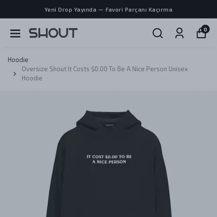
Yeni Drop Yayında — Favori Parçanı Kaçırma
0
Hoodie
Oversize Shout It Costs $0.00 To Be A Nice Person Unisex
Hoodie