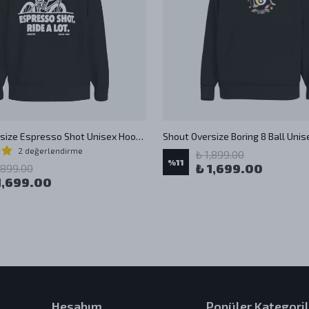
Shout Oversize Espresso Shot Unisex Hoodie
Shout Oversize Boring 8 Ball Uni
2 değerlendirme
₺ 1,899.00
%
11
₺ 1,699.00
,899.00
1,699.00
Hesabım
Popüler Kategoril