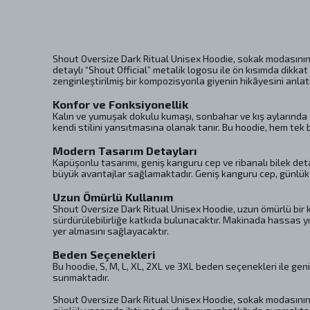
Shout Oversize Dark Ritual Unisex Hoodie, sokak modasının 
detaylı “Shout Official” metalik logosu ile ön kısımda dikkat 
zenginleştirilmiş bir kompozisyonla giyenin hikâyesini anlat
Konfor ve Fonksiyonellik
Kalın ve yumuşak dokulu kumaşı, sonbahar ve kış aylarında s
kendi stilini yansıtmasına olanak tanır. Bu hoodie, hem tek
Modern Tasarım Detayları
Kapüşonlu tasarımı, geniş kanguru cep ve ribanalı bilek deta
büyük avantajlar sağlamaktadır. Geniş kanguru cep, günlük 
Uzun Ömürlü Kullanım
Shout Oversize Dark Ritual Unisex Hoodie, uzun ömürlü bir k
sürdürülebilirliğe katkıda bulunacaktır. Makinada hassas y
yer almasını sağlayacaktır.
Beden Seçenekleri
Bu hoodie, S, M, L, XL, 2XL ve 3XL beden seçenekleri ile ge
sunmaktadır.
Shout Oversize Dark Ritual Unisex Hoodie, sokak modasının di