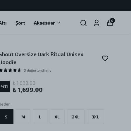
0
ltı
Şort
Aksesuar
Shout Oversize Dark Ritual Unisex
Hoodie
3 değerlendirme
₺ 1,899.00
%
11
₺ 1,699.00
Beden
S
M
L
XL
2XL
3XL