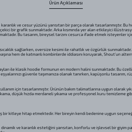
Ürün Açıklaması
karanlık ve cesur yüzünü yansıtan bir parça olarak tasarlanmıştır. Bu 
çekici bir grafik sunmaktadır. Arka kısmında yer alan etkileyici illüstrasy
maktadır. Bu tasarım, bireysel tarzını cesurca ifade etmek isteyenler iç
ıcaklık sağlarken, oversize kesimi ile rahatlık ve özgürlük sunmaktadır.
 başına hem de katmanlı kombinlerde iddiasını koruyarak, Shout’un alter
yları ile klasik hoodie formunun en modern halini sunmaktadır. Bu özelli
eşyalarınızı güvenle taşımanıza olanak tanırken, kapüşonlu tasarım, rü
ullanım için tasarlanmıştır. Ürünün bakım talimatlarına uygun olarak yı
ıkama, düşük hızda merdaneli yıkama ve profesyonel kuru temizleme gibi
niş bir kitleye hitap etmektedir. Her bireyin kendi bedenine uygun seçen
namik ve karanlık estetiğini yansıtan, konforlu ve işlevsel bir giyim par