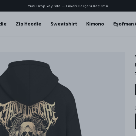
Yeni Drop Yayında — Favori Parçanı Kaçırma
die
Zip Hoodie
Sweatshirt
Kimono
Eşofman A