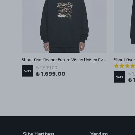
 Hoodie
Shout Grim Reaper Future Vision Unisex Oversize Hoodie
₺ 1,899.00
%
11
₺ 1,699.00
₺ 1
%
11
₺ 
Site Haritası
Yardım