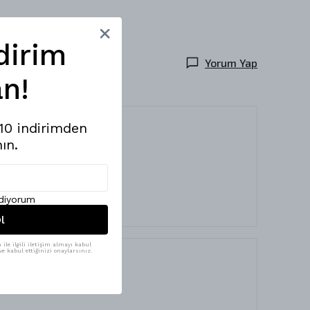
dirim
Yorum Yap
n!
%10 indirimden
ın.
ediyorum
l
ile ilgili iletişim almayı kabul
e kabul ettiğinizi onaylarsınız.