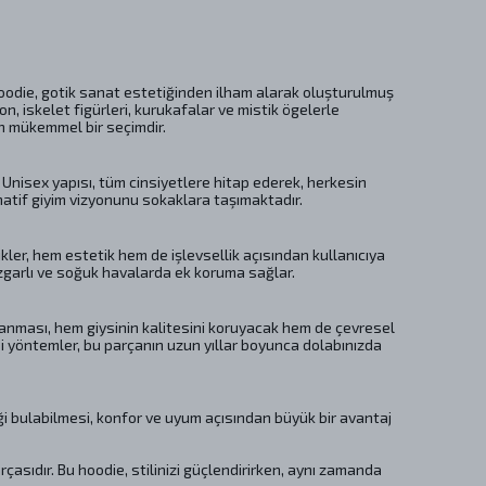
hoodie, gotik sanat estetiğinden ilham alarak oluşturulmuş
on, iskelet figürleri, kurukafalar ve mistik ögelerle
in mükemmel bir seçimdir.
 Unisex yapısı, tüm cinsiyetlere hitap ederek, herkesin
natif giyim vizyonunu sokaklara taşımaktadır.
kler, hem estetik hem de işlevsellik açısından kullanıcıya
zgarlı ve soğuk havalarda ek koruma sağlar.
kanması, hem giysinin kalitesini koruyacak hem de çevresel
 yöntemler, bu parçanın uzun yıllar boyunca dolabınızda
eği bulabilmesi, konfor ve uyum açısından büyük bir avantaj
çasıdır. Bu hoodie, stilinizi güçlendirirken, aynı zamanda