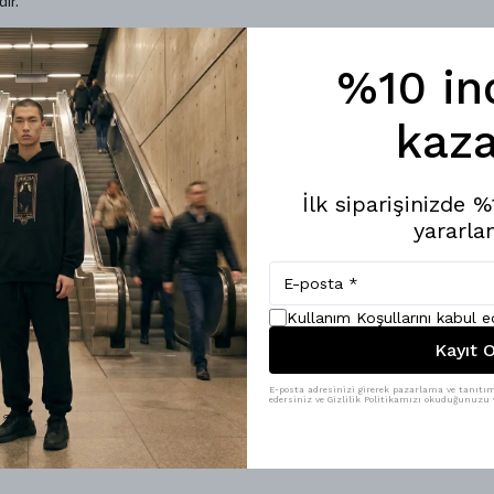
ır.
%10 in
kaza
İlk siparişinizde 
yararlan
Kullanım Koşullarını kabul 
Kayıt O
E-posta adresinizi girerek pazarlama ve tanıtım 
edersiniz ve Gizlilik Politikamızı okuduğunuzu v