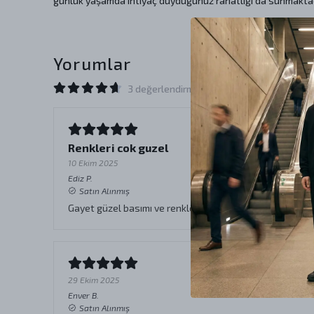
günlük yaşamda ihtiyaç duyduğunuz rahatlığı da sunmaktad
Yorumlar
3 değerlendirmeye göre
Renkleri cok guzel
10 Ekim 2025
Ediz
P.
Satın Alınmış
Gayet güzel basımı ve renkleri
29 Ekim 2025
Enver
B.
Satın Alınmış