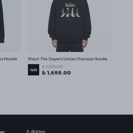
sex Hoodie
Shout The Slayers Unisex Oversize Hoodie
Shout 
₺ 1,899.00
%
11
₺ 1,699.00
%
11
er
E-Bülten