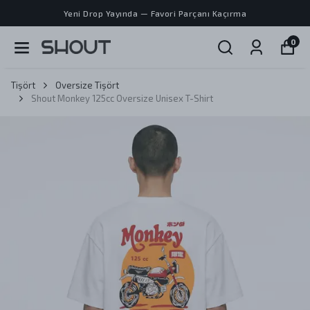
Yeni Drop Yayında — Favori Parçanı Kaçırma
0
Tişört
Oversize Tişört
Shout Monkey 125cc Oversize Unisex T-Shirt