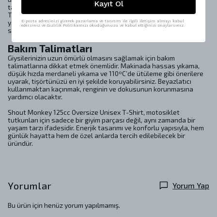
Kayıt Ol
tamamen güvenli olup, çevre dostu bir üretim sürecine sahiptir.
Tasarım sürecinde hayvansal materyal kullanılmaması, vegan
yaşam tarzını benimseyen kullanıcılar için de uygun bir seçenek
E-posta adresinizi girerek pazarlama ve tanıtım ile ilgili iletişim almayı kabul
edersiniz ve Gizlilik Politikamızı okuduğunuzu ve kabul ettiğinizi onaylarsınız.
sunmaktadır.
Bakım Talimatları
Giysilerinizin uzun ömürlü olmasını sağlamak için bakım
talimatlarına dikkat etmek önemlidir. Makinada hassas yıkama,
düşük hızda merdaneli yıkama ve 110ºC’de ütüleme gibi önerilere
uyarak, tişörtünüzü en iyi şekilde koruyabilirsiniz. Beyazlatıcı
kullanmaktan kaçınmak, renginin ve dokusunun korunmasına
yardımcı olacaktır.
Shout Monkey 125cc Oversize Unisex T-Shirt, motosiklet
tutkunları için sadece bir giyim parçası değil, aynı zamanda bir
yaşam tarzı ifadesidir. Enerjik tasarımı ve konforlu yapısıyla, hem
günlük hayatta hem de özel anlarda tercih edilebilecek bir
üründür.
Yorumlar
Yorum Yap
Bu ürün için henüz yorum yapılmamış.