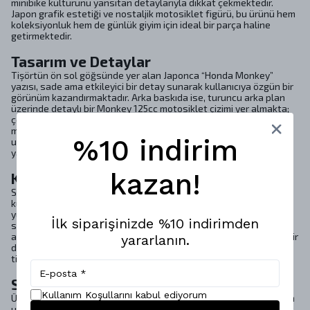
minibike kültürünü yansıtan detaylarıyla dikkat çekmektedir.
Japon grafik estetiği ve nostaljik motosiklet figürü, bu ürünü hem
koleksiyonluk hem de günlük giyim için ideal bir parça haline
getirmektedir.
Tasarım ve Detaylar
Tişörtün ön sol göğsünde yer alan Japonca “Honda Monkey”
yazısı, sade ama etkileyici bir detay sunarak kullanıcıya özgün bir
görünüm kazandırmaktadır. Arka baskıda ise, turuncu arka plan
üzerinde detaylı bir Monkey 125cc motosiklet çizimi yer almakta;
çevresindeki Japonca yazılar ve “Let’s Ride & Have Fun” mesajı,
macera dolu bir yaşam tarzını simgelemektedir. Bu tasarım
%10 indirim
unsurları, tişörtü sadece bir giyim parçası olmaktan çıkararak, bir
yaşam tarzı ifadesi haline getirmektedir.
kazan!
Konfor ve Kalite
Shout Monkey 125cc Oversize Unisex T-Shirt, %100 pamuk
kumaşından üretilmiştir. Bu yüksek kaliteli penye kumaş,
yumuşaklığı ve esnekliği ile yaz aylarında terletmeden konfor
İlk siparişinizde %10 indirimden
sunar. Oversize kalıbı, maksimum hareket özgürlüğü sağlarken,
aynı zamanda şıklığı da beraberinde getirir. Sokak stiline enerjik bir
yararlanın.
dokunuş katmak isteyenler için mükemmel bir seçenek olan bu
tişört, hem rahat hem de dikkat çekici bir görünüm sunmaktadır.
Sürdürülebilirlik ve Sağlık
Kullanım Koşullarını kabul ediyorum
Ürün, insan sağlığına zararlı hiçbir madde içermediğini belgeleyen
uluslararası OEKO-TEX® sertifikasına sahiptir. Kullanılan boyalar