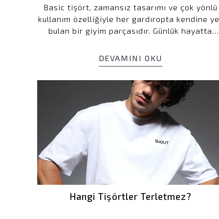
Basic tişört, zamansız tasarımı ve çok yönlü
kullanım özelliğiyle her gardıropta kendine ye
bulan bir giyim parçasıdır. Günlük hayatta
rahatlık sunarken aynı zamanda birçok farklı
kombin seçeneğiyle şıklığı da garantiler. Peki
DEVAMINI OKU
basic tişört nedir, hangi özelliklere sahiptir v
nasıl kombinlenir? İşte basic tişört hakkında
bilmeniz gereken her şey!
Hangi Tişörtler Terletmez?