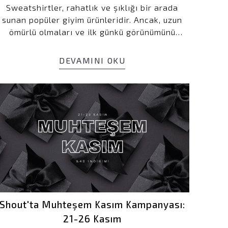
Sweatshirtler, rahatlık ve şıklığı bir arada
sunan popüler giyim ürünleridir. Ancak, uzun
ömürlü olmaları ve ilk günkü görünümünü
koruyabilmeleri için doğru şekilde yıkanmaları
oldukça önemlidir. Yanlış yıkama yöntemleri,
DEVAMINI OKU
sweatshirtlerin çekmesine, solmasına veya
deforme olmasına neden olabilir. Bu yazıda,
sweatshirtlerinizi güvenle yıkayabilmeniz için
dikkat etmeniz gereken tüm detayları ele
alıyoruz.
Shout'ta Muhteşem Kasım Kampanyası:
21-26 Kasım