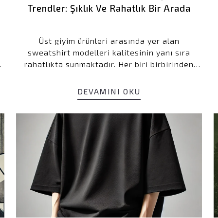
Trendler: Şıklık Ve Rahatlık Bir Arada
Kullanım Koşullarını kabul 
Üst giyim ürünleri arasında yer alan
Kayıt O
sweatshirt modelleri kalitesinin yanı sıra
rahatlıkta sunmaktadır. Her biri birbirinden
E-posta adresinizi girerek pazarlama ve tanıtım 
farklı model çeşitleri ile şık parça seçimleri
edersiniz ve Gizlilik Politikamızı okuduğunuzu v
e
sezonun tarzını ön plana çıkartmaktadır.
DEVAMINI OKU