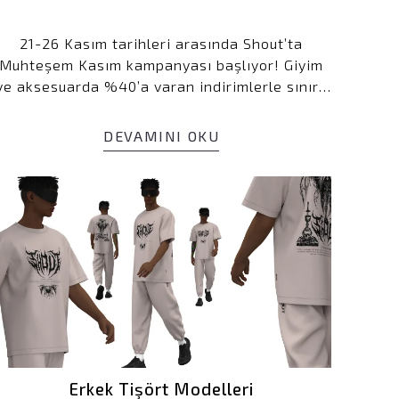
21-26 Kasım tarihleri arasında Shout’ta
Muhteşem Kasım kampanyası başlıyor! Giyim
ve aksesuarda %40’a varan indirimlerle sınırlı
sayıda üretilen koleksiyon ürünlerini keşfedin.
Şimdi favori parçalarınızı avantajlı fiyatlarla
DEVAMINI OKU
almak için en doğru zaman!
dirim
n!
%10 indirimden
Erkek Tişört Modelleri
ın.