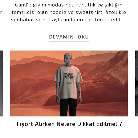
Günlük giyim modasında rahatlık ve şıklığın
r
temsilcisi olan hoodie ve sweatshirt, özellikle
sonbahar ve kış aylarında en çok tercih edilen
parçalar arasında yer alır. Ancak bu iki popüler
,
kıyafet arasındaki farklar sıklıkla
DEVAMINI OKU
e
karıştırılabilir. Bu rehberde, hoodie ve
sweatshirt arasındaki temel farkları
açıklayarak, hangisinin ihtiyaçlarınıza daha
uygun olduğunu bulmanıza yardımcı olacağız.
Tişört Alırken Nelere Dikkat Edilmeli?