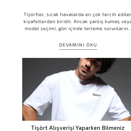
Tişörtler, sıcak havalarda en çok tercih edile
kıyafetlerden biridir. Ancak yanlış kumaş vey
model seçimi, gün içinde terleme sorunların
yol açabilir. Peki, terletmeyen tişört seçimi
nasıl yapılır? Bu rehberde, terletmeyen
DEVAMINI OKU
tişörtlerin özelliklerini, doğru kumaş seçimin
ve model önerilerini detaylıca inceleyeceğiz.
Tişört Alışverişi Yaparken Bilmeniz