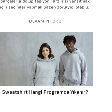
parçalarla dolup taşıyor. Tarzınızı yansıtmak
için seçimler yapmak bazen zorlayıcı olabilir.
Ancak doğru bir parça seçerek, hem şık hem
de rahat görünmek mümkün. Shout Oversize
DEVAMINI OKU
Nishikigoi Fukushima Unisex Hoodie, bu
noktada öne çıkan bir seçenek. Hem erkekler
hem de kadınlar için tasarlanan bu hoodie,
rahat kesimi ve benzersiz tasarımıyla dikkat
çekiyor.
Sweatshirt Hangi Programda Yıkanır?