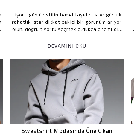
n
Tişört, günlük stilin temel taşıdır. İster günlük
a
rahatlık ister dikkat çekici bir görünüm arıyor
a
olun, doğru tişörtü seçmek oldukça önemlidir.
Kalite, kesim, tasarım ve kullanılan
malzemeler, karar sürecinde göz önünde
DEVAMINI OKU
i
bulundurulması gereken temel unsurlardır.
Shout gibi markalar, %100 pamuklu tişört
seçenekleriyle konforu ve dayanıklılığı bir
arada sunar. Peki, tişört seçerken nelere
dikkat etmelisiniz?
%10 in
kaza
İlk siparişinizde 
Sweatshirt Modasında Öne Çıkan
yararlan