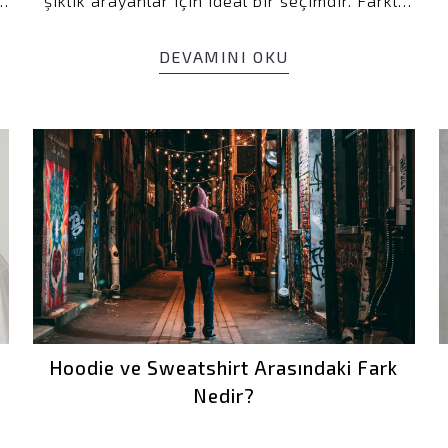
i
şıklık arayanlar için ideal bir seçimdir. Farklı
desen, renk ve kesim alternatifleriyle, her
e
tarza hitap eden bu ürünler, günlük hayatta
DEVAMINI OKU
özgün bir stil oluşturmanızı sağlar. Özellikle
sıcak yaz günlerinde ferah bir seçenek sunan
erkek tişörtleri, hem spor hem de klasik
kombinlerinizde kendine yer bulabilir.
Markalardan fiyat aralıklarına, yaz
koleksiyonlarından kombin önerilerine kadar
farklı unsurlar, ideal tişörtü bulma sürecini
etkiler. İşte bu yazıda, stil ve rahatlığın
buluştuğu bu tasarım harikası parçaları
derinlemesine inceleyeceğiz.
Hoodie ve Sweatshirt Arasındaki Fark
Nedir?