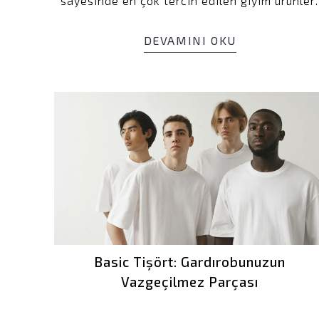
sayesinde en çok tercih edilen giyim ürünler
arasında yer alır. Ancak bu ürünlerin yanlış
yıkanması; tüylenme, sertleşme, form kaybı v
DEVAMINI OKU
poların dökülmesi gibi sorunlara yol açabilir.
Basic Tişört: Gardırobunuzun
Vazgeçilmez Parçası