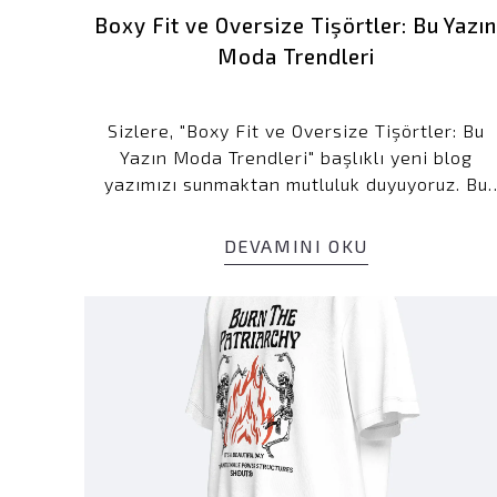
Boxy Fit ve Oversize Tişörtler: Bu Yazı
Moda Trendleri
Sizlere, "Boxy Fit ve Oversize Tişörtler: Bu
Yazın Moda Trendleri" başlıklı yeni blog
yazımızı sunmaktan mutluluk duyuyoruz. Bu
yazıda, boxy fit ve oversize tişörtlerin moda
dünyasındaki yeri, kombin önerileri ve bu
DEVAMINI OKU
tarzların neden popüler olduğunu detaylı bir
şekilde ele aldık. Ayrıca, %100 pamuklu
ürünlerimiz ve ücretsiz iade imkanlarımız
hakkında bilgi verdik.