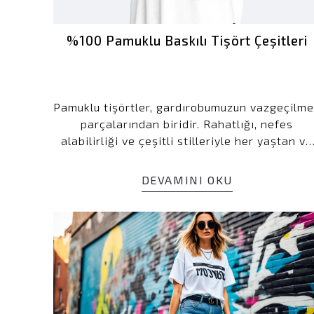
%100 Pamuklu Baskılı Tişört Çeşitleri
Pamuklu tişörtler, gardırobumuzun vazgeçilm
parçalarından biridir. Rahatlığı, nefes
alabilirliği ve çeşitli stilleriyle her yaştan ve
her tarzdaki kişiye hitap ederler. Özellikle
baskılı tişörtler, kendinizi ifade etmenize ve
DEVAMINI OKU
kişisel stilinizi yansıtmanıza olanak tanır. Bu
makalede, 100'den fazla pamuklu baskılı tişör
çeşidini, stilleri, tasarımları ve kişiliğinizi
yansıtan seçenekleri ele alacağız.