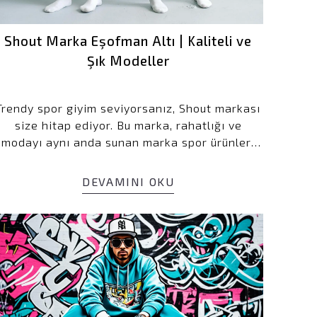
Shout Marka Eşofman Altı | Kaliteli ve
Şık Modeller
Trendy spor giyim seviyorsanız, Shout markası
size hitap ediyor. Bu marka, rahatlığı ve
modayı aynı anda sunan marka spor ürünleri
ile tanınıyor. Hem erkekler hem de kadınlar
için jogger pantolonlar üreten Shout, modayı
DEVAMINI OKU
takip edenlerin tercihi.