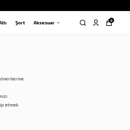
0
ltı
Şort
Aksesuar
 önerilerine
nızı
kip etmek