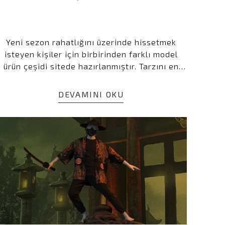
ediyorum
Yeni sezon rahatlığını üzerinde hissetmek
l
isteyen kişiler için birbirinden farklı model
ürün çeşidi sitede hazırlanmıştır. Tarzını en
ile ilgili iletişim almayı kabul
kaliteli şekilde yansıtarak rahat kombinler
e kabul ettiğinizi onaylarsınız.
yapmak isteyenler sitede yer alan erkek tişört
DEVAMINI OKU
modellerini incelemektedir.