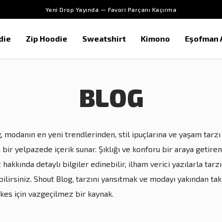
Yeni Drop Yayında — Favori Parçanı Kaçırma
die
Zip Hoodie
Sweatshirt
Kimono
Eşofman A
BLOG
g
, modanın en yeni trendlerinden, stil ipuçlarına ve yaşam tarzı
 bir yelpazede içerik sunar. Şıklığı ve konforu bir araya getiren
hakkında detaylı bilgiler edinebilir, ilham verici yazılarla tarzı
ilirsiniz. Shout Blog, tarzını yansıtmak ve modayı yakından ta
kes için vazgeçilmez bir kaynak.