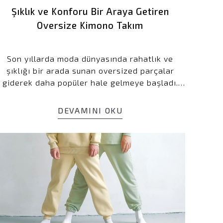
Şıklık ve Konforu Bir Araya Getiren
Oversize Kimono Takım
Son yıllarda moda dünyasında rahatlık ve
şıklığı bir arada sunan oversized parçalar
giderek daha popüler hale gelmeye başladı.
Özellikle kimono takımlar, hem günlük hayatta
hem de özel davetlerde rahatlık ve şıklık
DEVAMINI OKU
arayanların vazgeçilmez parçaları arasında
yer alıyor. Bu yazımızda, konforu ve şıklığıyla
öne çıkan bir marka olan Shout'un %100 viskon
oversize kimono takımını inceleyeceğiz.