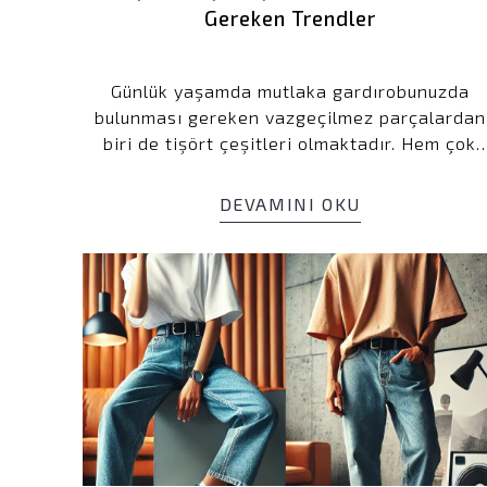
Gereken Trendler
Günlük yaşamda mutlaka gardırobunuzda
bulunması gereken vazgeçilmez parçalardan
biri de tişört çeşitleri olmaktadır. Hem çok
yönlü hem de zamansız bir tarza sahip olan
mükemmel tişört çeşitlerinin, ne çok dar ne d
DEVAMINI OKU
çok geniş olan, çeşitli yaka şekillerine sahip,
ancak hepsinden önemlisi dayanıklı ve
yumuşak pamuklu pek çok versiyonu
bulunmaktadır.