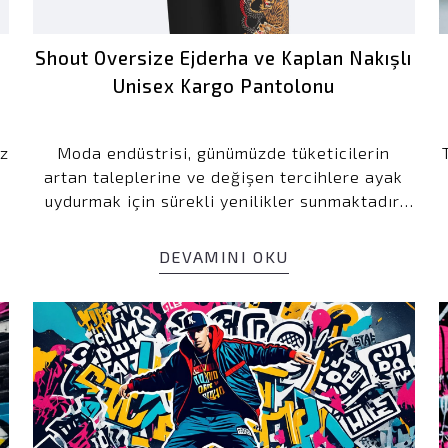
Shout Oversize Ejderha ve Kaplan Nakışlı
Unisex Kargo Pantolonu
ez
Moda endüstrisi, günümüzde tüketicilerin
artan taleplerine ve değişen tercihlere ayak
uydurmak için sürekli yenilikler sunmaktadır.
Bu bağlamda, Shout marka, oversize unisex
dragon vs tiger embroidery kargo pantolonu,
DEVAMINI OKU
trendleri yakından takip eden ve kendine özgü
t
tarzıyla öne çıkan bir ürün olarak karşımıza
çıkıyor.