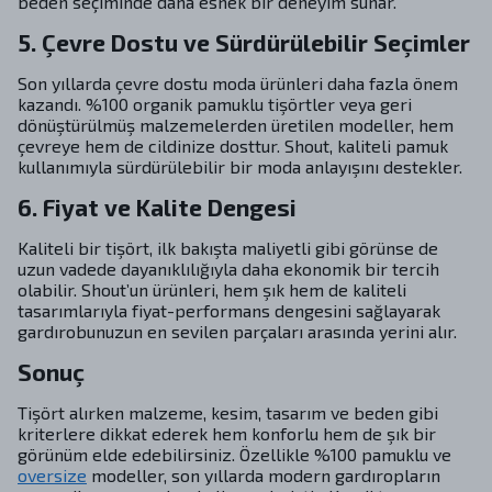
beden seçiminde daha esnek bir deneyim sunar.
5. Çevre Dostu ve Sürdürülebilir Seçimler
Son yıllarda çevre dostu moda ürünleri daha fazla önem
kazandı. %100 organik pamuklu tişörtler veya geri
dönüştürülmüş malzemelerden üretilen modeller, hem
çevreye hem de cildinize dosttur. Shout, kaliteli pamuk
kullanımıyla sürdürülebilir bir moda anlayışını destekler.
6. Fiyat ve Kalite Dengesi
Kaliteli bir tişört, ilk bakışta maliyetli gibi görünse de
uzun vadede dayanıklılığıyla daha ekonomik bir tercih
olabilir. Shout’un ürünleri, hem şık hem de kaliteli
tasarımlarıyla fiyat-performans dengesini sağlayarak
gardırobunuzun en sevilen parçaları arasında yerini alır.
Sonuç
Tişört alırken malzeme, kesim, tasarım ve beden gibi
kriterlere dikkat ederek hem konforlu hem de şık bir
görünüm elde edebilirsiniz. Özellikle %100 pamuklu ve
oversize
modeller, son yıllarda modern gardıropların