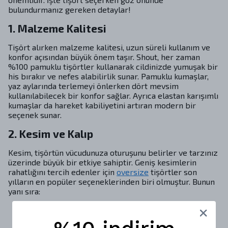
bulundurmanız gereken detaylar!
1. Malzeme Kalitesi
Tişört alırken malzeme kalitesi, uzun süreli kullanım ve
konfor açısından büyük önem taşır. Shout, her zaman
%100 pamuklu tişörtler kullanarak cildinizde yumuşak bir
his bırakır ve nefes alabilirlik sunar. Pamuklu kumaşlar,
yaz aylarında terlemeyi önlerken dört mevsim
kullanılabilecek bir konfor sağlar. Ayrıca elastan karışımlı
kumaşlar da hareket kabiliyetini artıran modern bir
seçenek sunar.
2. Kesim ve Kalıp
Kesim, tişörtün vücudunuza oturuşunu belirler ve tarzınız
üzerinde büyük bir etkiye sahiptir. Geniş kesimlerin
rahatlığını tercih edenler için
oversize
tişörtler son
yılların en popüler seçeneklerinden biri olmuştur. Bunun
yanı sıra:
Slim Fit: Vücuda tam oturan bu kesim, hatlarınızı
belirginleştirir ve şık bir görünüm sunar.