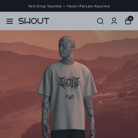
Yeni Drop Yayında — Favori Parçanı Kaçırma
0