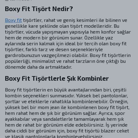
Boxy Fit Tişört Nedir?
Boxy fit
tişörtler, rahat ve geniş kesimleri ile bilinen ve
genellikle kare şeklinde olan tişört modelleridir. Bu
tişörtler, vücuda yapışmayan yapısıyla hem konfor sağlar
hem de modern bir görünüm sunar. Özellikle yaz
aylarında serin kalmak için ideal bir tercih olan boxy fit
tişörtler, farklı tarz ve desen seçenekleriyle
gardırobunuzun vazgeçilmezi olabilir. Boxy fit tişörtlerin
popülerliği, minimalist ve rahat tarzların öne çıktığı bu
dönemde daha da artmaktadır.
Boxy Fit Tişörtlerle Şık Kombinler
Boxy fit tişörtlerin en büyük avantajlarından biri, çeşitli
kombin seçenekleri sunmasıdır. Yüksek bel pantolonlar,
şortlar ve eteklerle rahatlıkla kombinlenebilir. Örneğin,
yüksek bel bir mom jean ile kombinlenen boxy fit tişört,
hem rahat hem de şık bir görünüm sağlar. Ayrıca, spor
ayakkabılar veya sandaletlerle tamamlayarak hem şık
hem de rahat bir görünüm elde edebilirsiniz. İş yerinde
daha ciddi bir görünüm için, boxy fit tişörtü blazer ceket
ve klasik pantolonlarla kombinleyebilirsiniz.