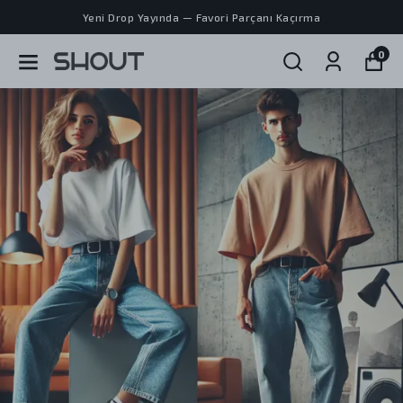
Yeni Drop Yayında — Favori Parçanı Kaçırma
0