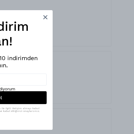
dirim
n!
%10 indirimden
ın.
ediyorum
l
ile ilgili iletişim almayı kabul
e kabul ettiğinizi onaylarsınız.