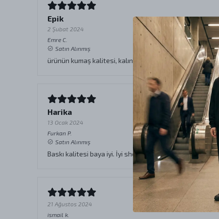
Epik
2 Şubat 2024
Emre
C.
Satın Alınmış
ürünün kumaş kalitesi, kalınlığı, yumuşaklığı harika. Bask
Harika
13 Ocak 2024
Furkan
P.
Satın Alınmış
Baskı kalitesi baya iyi. İyi shoutlamalar 😎
21 Ağustos 2024
ismail
k.