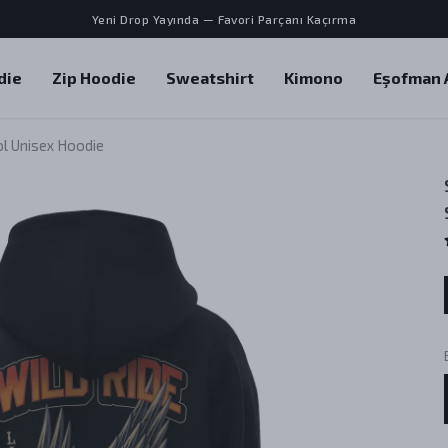
Yeni Drop Yayında — Favori Parçanı Kaçırma
die
Zip Hoodie
Sweatshirt
Kimono
Eşofman A
ol Unisex Hoodie