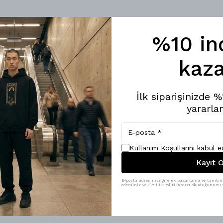
%10 in
kaza
ı kalitesi de üst düzey!!!
İlk siparişinizde 
yararlan
Kullanım Koşullarını kabul 
Kayıt O
E-posta adresinizi girerek pazarlama ve tanıtım 
edersiniz ve Gizlilik Politikamızı okuduğunuzu v