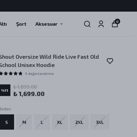
0
ltı
Şort
Aksesuar
Shout Oversize Wild Ride Live Fast Old
School Unisex Hoodie
9 değerlendirme
₺ 1,899.00
%
11
₺ 1,699.00
Beden
S
M
L
XL
2XL
3XL