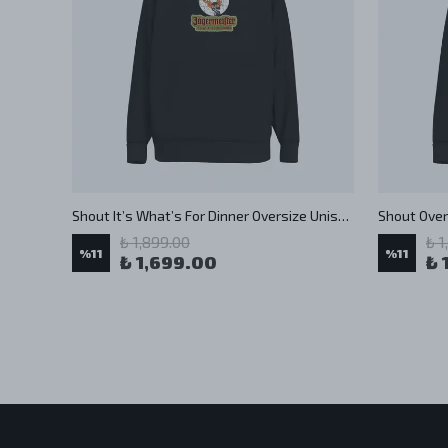
Oversize Shout Victory or Death Oldschool Unisex Hoodie
Shout It’s What’s For Dinner Oversize Unisex Hoodie
₺ 1,899.00
₺ 1
%
11
%
11
₺ 1,699.00
₺ 