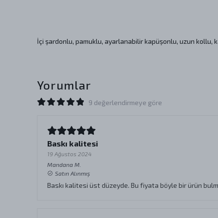
İçi şardonlu, pamuklu, ayarlanabilir kapüşonlu, uzun kollu, ka
Yorumlar
9 değerlendirmeye göre
Baskı kalitesi
19 Ağustos 2024
Mandana
M.
Satın Alınmış
Baskı kalitesi üst düzeyde. Bu fiyata böyle bir ürün bulma