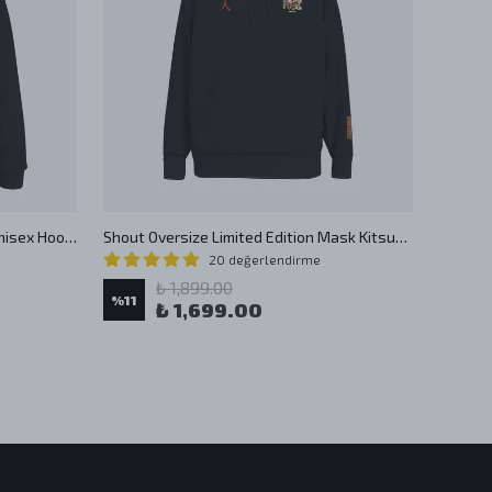
Oversize Get Stoned Oldschool Unisex Hoodie
Shout Oversize Limited Edition Mask Kitsune Unisex Hoodie
20 değerlendirme
%
11
₺ 1,899.00
%
11
₺ 1,699.00