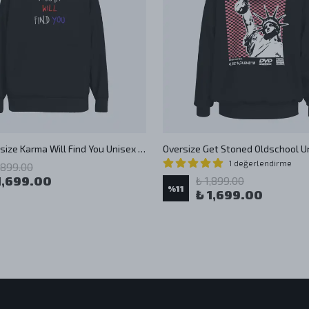
Shout Oversize Karma Will Find You Unisex Hoodie
1 değerlendirme
,899.00
1,699.00
₺ 1,899.00
%
11
₺ 1,699.00