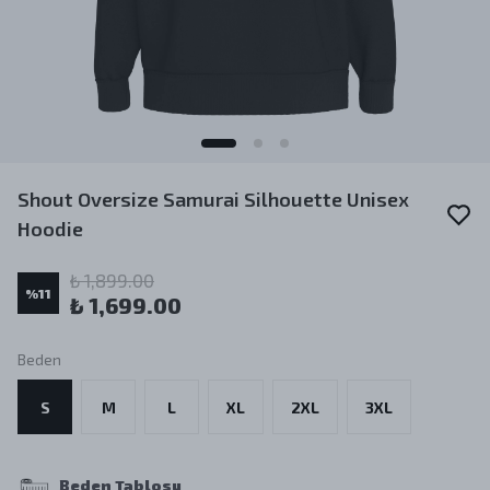
Shout Oversize Samurai Silhouette Unisex
Hoodie
₺ 1,899.00
%
11
₺ 1,699.00
Beden
S
M
L
XL
2XL
3XL
Beden Tablosu