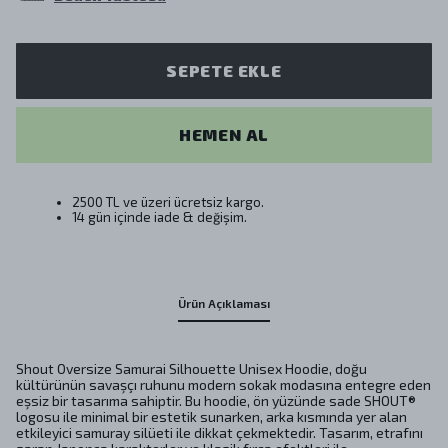
SEPETE EKLE
HEMEN AL
2500 TL ve üzeri ücretsiz kargo.
14 gün içinde iade & değişim.
Ürün Açıklaması
Shout Oversize Samurai Silhouette Unisex Hoodie, doğu
kültürünün savaşçı ruhunu modern sokak modasına entegre eden
eşsiz bir tasarıma sahiptir. Bu hoodie, ön yüzünde sade SHOUT®
logosu ile minimal bir estetik sunarken, arka kısmında yer alan
etkileyici samuray silüeti ile dikkat çekmektedir. Tasarım, etrafını