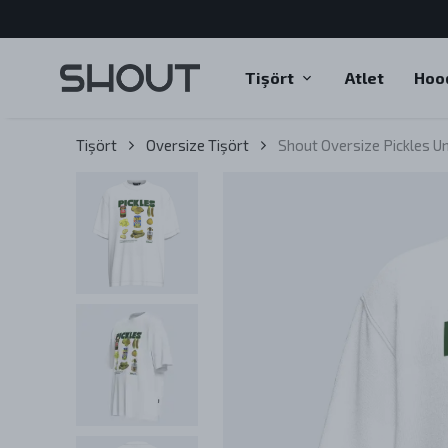
Tişört
Atlet
Hoo
Tişört
Oversize Tişört
Shout Oversize Pickles Un