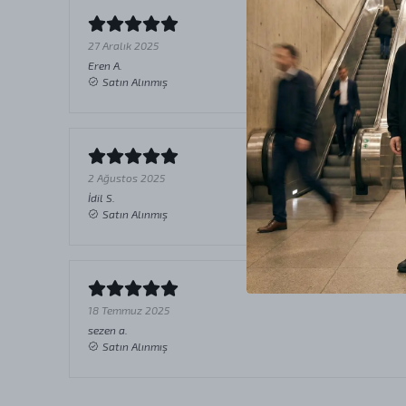
27 Aralık 2025
Eren
A.
Satın Alınmış
2 Ağustos 2025
İdil
S.
Satın Alınmış
18 Temmuz 2025
sezen
a.
Satın Alınmış