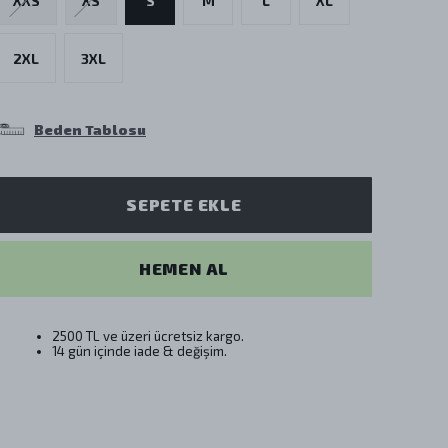
XXS
XS
S
M
L
XL
2XL
3XL
Beden Tablosu
SEPETE EKLE
HEMEN AL
2500 TL ve üzeri ücretsiz kargo.
14 gün içinde iade & değişim.