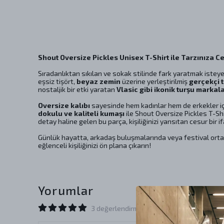
Shout Oversize Pickles Unisex T-Shirt ile Tarzınıza Ce
Sıradanlıktan sıkılan ve sokak stilinde fark yaratmak istey
eşsiz tişört,
beyaz zemin
üzerine yerleştirilmiş
gerçekçi t
nostaljik bir etki yaratan
Vlasic gibi ikonik turşu markala
Oversize kalıbı
sayesinde hem kadınlar hem de erkekler iç
dokulu ve kaliteli kumaşı
ile Shout Oversize Pickles T-Sh
detay haline gelen bu parça, kişiliğinizi yansıtan cesur bir i
Günlük hayatta, arkadaş buluşmalarında veya festival ortam
eğlenceli kişiliğinizi ön plana çıkarın!
Yorumlar
3 değerlendirmeye göre