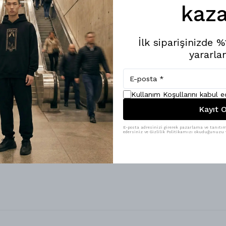
kaza
İlk siparişinizde 
yararlan
Kullanım Koşullarını kabul 
Kayıt O
E-posta adresinizi girerek pazarlama ve tanıtım 
edersiniz ve Gizlilik Politikamızı okuduğunuzu v