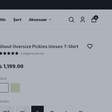
0
ltı
Şort
Aksesuar
Shout Oversize Pickles Unisex T-Shirt
3 değerlendirme
₺ 1,199.00
Renk
Beden