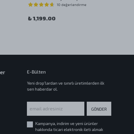
10 değerlendirme
₺ 1,199.00
₺ 1,1
er
E-Bülten
Yeni drop'lardan ve sınırlı üretimlerden ilk
sen haberdar ol.
GÖNDER
Kampanya, indirim ve yeni ürünler
hakkında ticari elektronik ileti almak