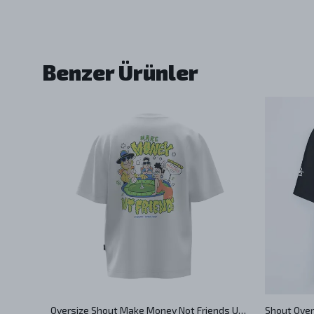
Benzer Ürünler
Shout Oversize Black Good Weed Good Life Oldschool Unisex T-Shirt
Oversize Shout Make Money Not Friends Unisex T-Shirt