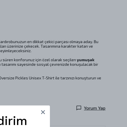
gardırobunuzun en dikkat çekici parçası olmaya aday. Bu
şları üzerinize çekecek. Tasarımına karakter katan ve
eyimleyeceksiniz.
 süren konforunuz için özel olarak seçilen
yumuşak
lı tasarımı sayesinde sosyal çevrenizde konuşulacak bir
ersize Pickles Unisex T-Shirt ile tarzınızı konuşturun ve
Yorum Yap
dirim