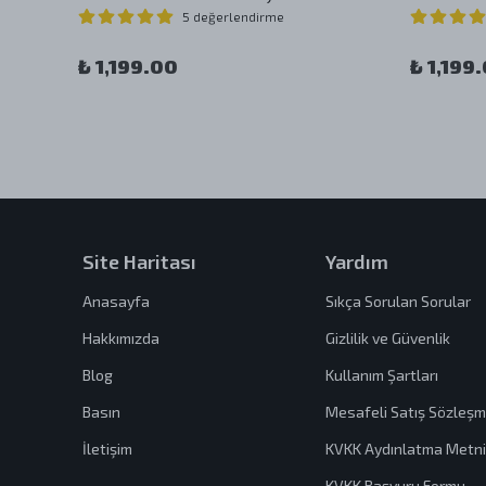
5 değerlendirme
₺ 1,199.00
₺ 1,199
Site Haritası
Yardım
Anasayfa
Sıkça Sorulan Sorular
Hakkımızda
Gizlilik ve Güvenlik
Blog
Kullanım Şartları
Basın
Mesafeli Satış Sözleşm
İletişim
KVKK Aydınlatma Metni
KVKK Başvuru Formu