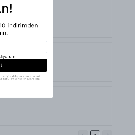
n!
%10 indirimden
ın.
ediyorum
l
ile ilgili iletişim almayı kabul
e kabul ettiğinizi onaylarsınız.