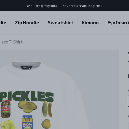
Yeni Drop Yayında — Favori Parçanı Kaçırma
die
Zip Hoodie
Sweatshirt
Kimono
Eşofman A
isex T-Shirt