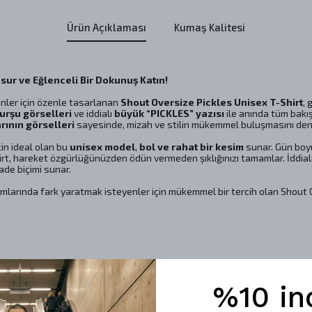
Ürün Açıklaması
Kumaş Kalitesi
sur ve Eğlenceli Bir Dokunuş Katın!
enler için özenle tasarlanan
Shout Oversize Pickles Unisex T-Shirt
, 
urşu görselleri
ve iddialı
büyük “PICKLES” yazısı
ile anında tüm bakı
rının görselleri
sayesinde, mizah ve stilin mükemmel buluşmasını den
in ideal olan bu
unisex model
,
bol ve rahat bir kesim
sunar. Gün boyu
irt, hareket özgürlüğünüzden ödün vermeden şıklığınızı tamamlar. İddia
fade biçimi sunar.
larında fark yaratmak isteyenler için mükemmel bir tercih olan Shout Ov
%10 in