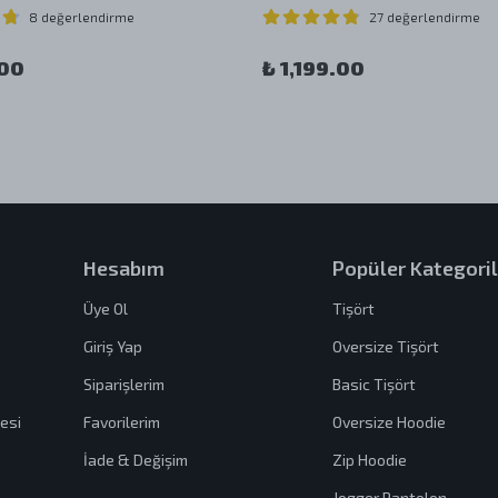
8 değerlendirme
27 değerlendirme
.00
₺ 1,199.00
Hesabım
Popüler Kategoril
Üye Ol
Tişört
Giriş Yap
Oversize Tişört
Siparişlerim
Basic Tişört
esi
Favorilerim
Oversize Hoodie
İade & Değişim
Zip Hoodie
Jogger Pantolon