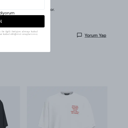
olabınızda yer almayı bekliyor.
ediyorum
l
ile ilgili iletişim almayı kabul
Yorum Yap
e kabul ettiğinizi onaylarsınız.