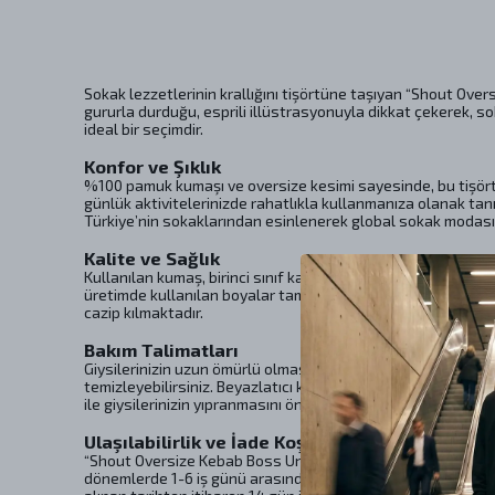
Sokak lezzetlerinin krallığını tişörtüne taşıyan “Shout Over
gururla durduğu, esprili illüstrasyonuyla dikkat çekerek, so
ideal bir seçimdir.
Konfor ve Şıklık
%100 pamuk kumaşı ve oversize kesimi sayesinde, bu tişört
günlük aktivitelerinizde rahatlıkla kullanmanıza olanak tanı
Türkiye’nin sokaklarından esinlenerek global sokak modası
Kalite ve Sağlık
Kullanılan kumaş, birinci sınıf kaliteli penye malzemeden ür
üretimde kullanılan boyalar tamamen güvenlidir ve insan s
cazip kılmaktadır.
Bakım Talimatları
Giysilerinizin uzun ömürlü olmasını sağlamak için bakım tal
temizleyebilirsiniz. Beyazlatıcı kullanmaktan kaçınarak, reng
ile giysilerinizin yıpranmasını önleyebilirsiniz. Profesyonel k
Ulaşılabilirlik ve İade Koşulları
“Shout Oversize Kebab Boss Unisex T-Shirt”, farklı beden seç
dönemlerde 1-6 iş günü arasında değişiklik gösterebilir. İade