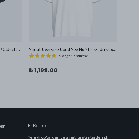
Shout Oversize Kyushu Japan 1987 Oldschool Unisex T-Shirt
Shout Oversize Good Sex No Stress Unisex T-Shirt
5 değerlendirme
₺ 1,199.00
₺ 1,
er
E-Bülten
Yeni drop'lardan ve sınırlı üretimlerden ilk