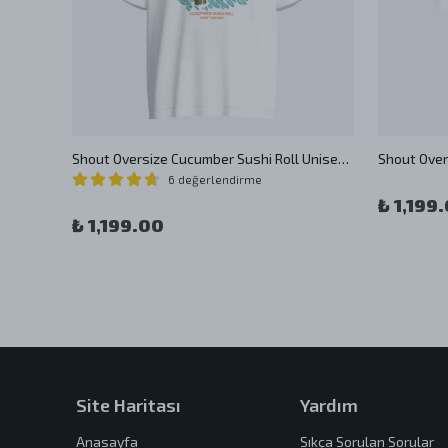
Shout Oversize Higher Vision Oldschool Unisex T-Shirt
Shout Oversize Cucumber Sushi Roll Unisex T-Shirt
6 değerlendirme
₺ 1,199
₺ 1,199.00
Site Haritası
Yardım
Anasayfa
Sıkça Sorulan Sorular