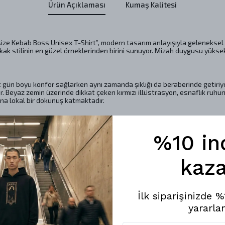
Ürün Açıklaması
Kumaş Kalitesi
size Kebab Boss Unisex T-Shirt”, modern tasarım anlayışıyla geleneksel k
kak stilinin en güzel örneklerinden birini sunuyor. Mizah duygusu yüksek
 gün boyu konfor sağlarken aynı zamanda şıklığı da beraberinde getiri
r. Beyaz zemin üzerinde dikkat çeken kırmızı illüstrasyon, esnaflık ruhun
na lokal bir dokunuş katmaktadır.
etilmiştir ve insan sağlığına zararlı hiçbir madde içermediğini belgeleye
ağlığına zarar vermez. Tasarım sürecinde hayvansal materyal kullanılm
%10 in
kaza
imatlarına dikkat etmeniz önemlidir. Makinada hassas yıkama ile 30ºC’de
ini ve dokusunu koruyabilirsiniz. Ütüleme işlemini 110ºC’de gerçekleştire
uru temizleme yöntemleri ile de giysilerinizi en iyi şekilde koruyabilirsini
İlk siparişinizde 
yararlan
enekleri ile herkesin tarzına hitap etmektedir. Siparişlerinizin kargoya v
 etmek istediğiniz ürünler için siparişlerim kısmından iade talebi oluştura