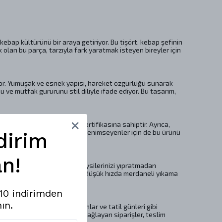
ebap kültürünü bir araya getiriyor. Bu tişört, kebap şefinin
 olan bu parça, tarzıyla fark yaratmak isteyen bireyler için
yor. Yumuşak ve esnek yapısı, hareket özgürlüğü sunarak
u ve mutfak gururunu stil diliyle ifade ediyor. Bu tasarım,
n uluslararası
OEKO-TEX®
sertifikasına sahiptir. Ayrıca,
aması, vegan yaşam tarzını benimseyenler için de bu ürünü
dirim
n!
 nazik bir yıkama yaparak giysilerinizi yıpratmadan
rek kırışıklıkları giderebilir, düşük hızda merdaneli yıkama
z.
%10 indirimden
ın.
erilme süresi, özel lansmanlar ve tatil günleri gibi
bilirsiniz. İade koşullarını sağlayan siparişler, teslim