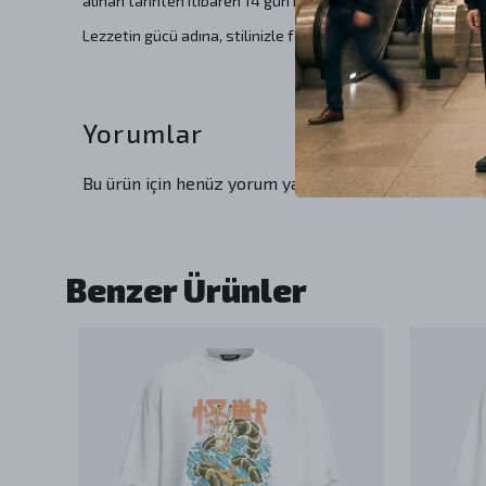
alınan tarihten itibaren 14 gün içerisinde Yurtiçi kargo ile gö
Lezzetin gücü adına, stilinizle fark yaratın! Bu tişört, hem
Yorumlar
Bu ürün için henüz yorum yapılmamış.
Benzer Ürünler