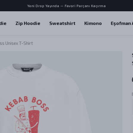
Yeni Drop Yayında — Favori Parçanı Kaçırma
die
Zip Hoodie
Sweatshirt
Kimono
Eşofman A
s Unisex T-Shirt