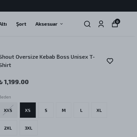
0
ltı
Şort
Aksesuar
Shout Oversize Kebab Boss Unisex T-
Shirt
₺ 1,199.00
Beden
XXS
XS
S
M
L
XL
2XL
3XL