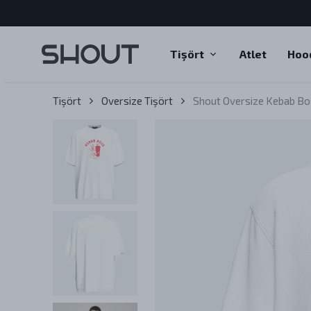
Tişört
Atlet
Hoo
Tişört
Oversize Tişört
Shout Oversize Kebab Bos