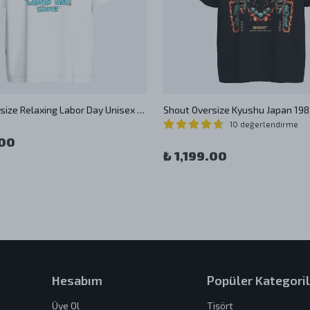
Shout Oversize Relaxing Labor Day Unisex T-Shirt
10 değerlendirme
.00
₺ 1,199.00
Hesabım
Popüler Kategoril
Üye Ol
Tişört