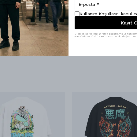
nderilebilir.
 günlük yaşamda hem de sosyal ortamlarda dikkat çekici bir parça olarak d
Kullanım Koşullarını kabul 
Kayıt O
E-posta adresinizi girerek pazarlama ve tanıtım 
edersiniz ve Gizlilik Politikamızı okuduğunuzu v