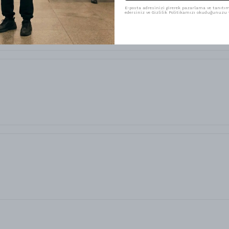
E-posta adresinizi girerek pazarlama ve tanıtım 
edersiniz ve Gizlilik Politikamızı okuduğunuzu v