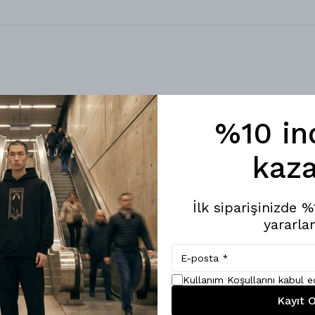
%10 in
kaza
İlk siparişinizde 
yararlan
Kullanım Koşullarını kabul 
Kayıt O