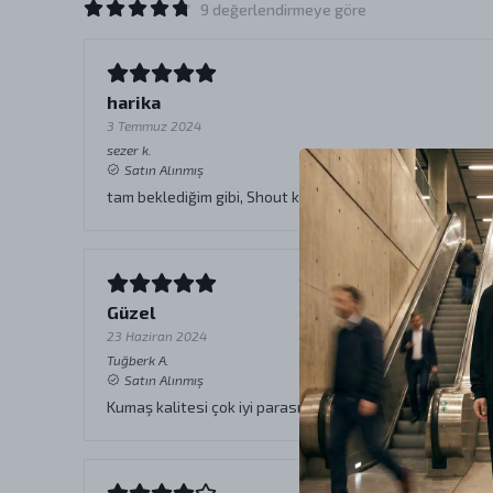
9 değerlendirmeye göre
harika
3 Temmuz 2024
sezer
k.
Satın Alınmış
tam beklediğim gibi, Shout kalitesi
Güzel
23 Haziran 2024
Tuğberk
A.
Satın Alınmış
Kumaş kalitesi çok iyi parasını hak ediyor