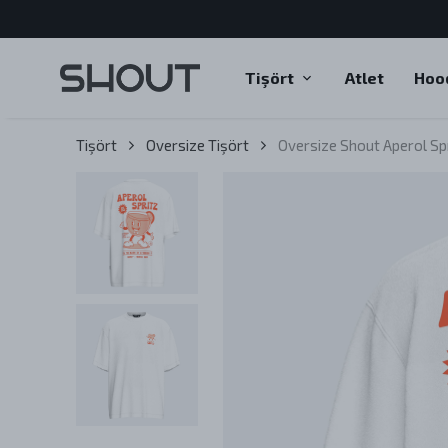
Tişört
Atlet
Hoo
Tişört
Oversize Tişört
Oversize Shout Aperol Spr