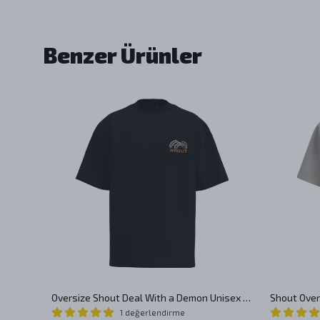
Benzer Ürünler
Oversize Shout Artificial Intelligence Unisex T-Shirt
Oversize Shout Deal With a Demon Unisex T-Shirt
1 değerlendirme