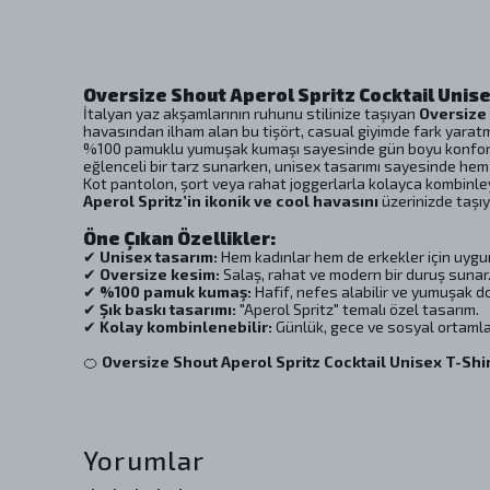
Oversize Shout Aperol Spritz Cocktail Unise
İtalyan yaz akşamlarının ruhunu stilinize taşıyan
Oversize 
havasından ilham alan bu tişört, casual giyimde fark yarat
%100 pamuklu yumuşak kumaşı sayesinde gün boyu konfor su
eğlenceli bir tarz sunarken, unisex tasarımı sayesinde hem
Kot pantolon, şort veya rahat joggerlarla kolayca kombinley
Aperol Spritz’in ikonik ve cool havasını
üzerinizde taşıy
Öne Çıkan Özellikler:
✔
Unisex tasarım:
Hem kadınlar hem de erkekler için uygu
✔
Oversize kesim:
Salaş, rahat ve modern bir duruş sunar
✔
%100 pamuk kumaş:
Hafif, nefes alabilir ve yumuşak d
✔
Şık baskı tasarımı:
"Aperol Spritz" temalı özel tasarım.
✔
Kolay kombinlenebilir:
Günlük, gece ve sosyal ortamlar 
🍊
Oversize Shout Aperol Spritz Cocktail Unisex T-Shi
Yorumlar