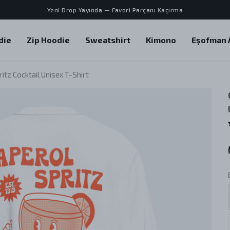
Yeni Drop Yayında — Favori Parçanı Kaçırma
die
Zip Hoodie
Sweatshirt
Kimono
Eşofman A
itz Cocktail Unisex T-Shirt