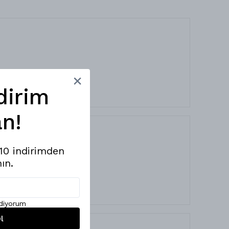
dirim
n!
%10 indirimden
ın.
ediyorum
l