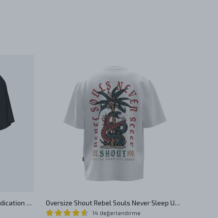
Shout Oversize Limited Edition Dedication Unisex T-Shirt
Oversize Shout Rebel Souls Never Sleep Unisex T-Shirt
14 değerlendirme