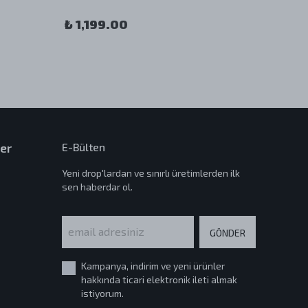
₺ 1,199.00
₺ 1,1
er
E-Bülten
Yeni drop'lardan ve sınırlı üretimlerden ilk
sen haberdar ol.
GÖNDER
Kampanya, indirim ve yeni ürünler
hakkında ticari elektronik ileti almak
istiyorum.