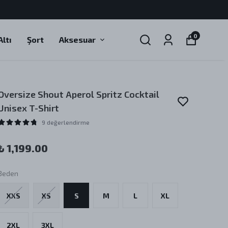
0
ltı
Şort
Aksesuar
Oversize Shout Aperol Spritz Cocktail
Unisex T-Shirt
9 değerlendirme
₺ 1,199.00
Beden
XXS
XS
S
M
L
XL
2XL
3XL