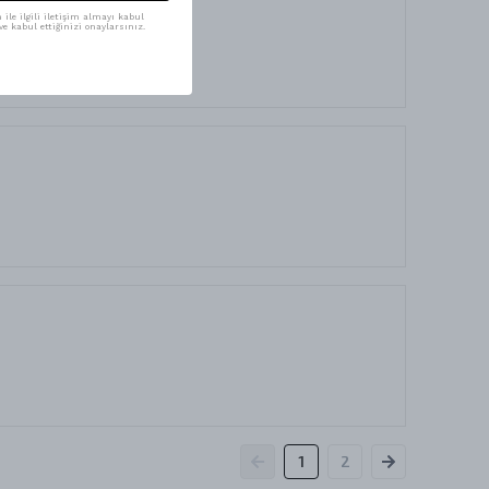
ile ilgili iletişim almayı kabul
e kabul ettiğinizi onaylarsınız.
1
2