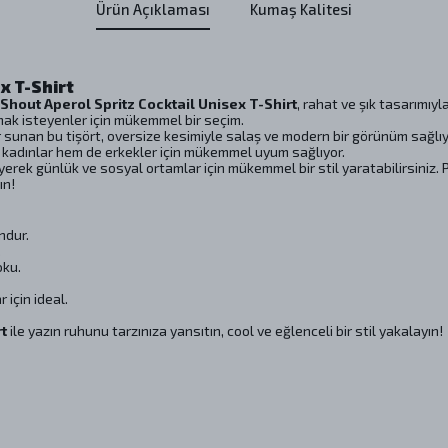
Ürün Açıklaması
Kumaş Kalitesi
x T-Shirt
Shout Aperol Spritz Cocktail Unisex T-Shirt
, rahat ve şık tasarımıyl
mak isteyenler için mükemmel bir seçim.
nan bu tişört, oversize kesimiyle salaş ve modern bir görünüm sağlıy
 kadınlar hem de erkekler için mükemmel uyum sağlıyor.
erek günlük ve sosyal ortamlar için mükemmel bir stil yaratabilirsiniz.
ın!
ndur.
.
oku.
için ideal.
rt
ile yazın ruhunu tarzınıza yansıtın, cool ve eğlenceli bir stil yakalayın!