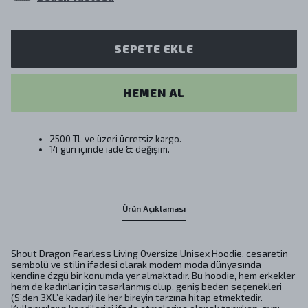
SEPETE EKLE
HEMEN AL
2500 TL ve üzeri ücretsiz kargo.
14 gün içinde iade & değişim.
Ürün Açıklaması
Shout Dragon Fearless Living Oversize Unisex Hoodie, cesaretin
sembolü ve stilin ifadesi olarak modern moda dünyasında
kendine özgü bir konumda yer almaktadır. Bu hoodie, hem erkekler
hem de kadınlar için tasarlanmış olup, geniş beden seçenekleri
(S’den 3XL’e kadar) ile her bireyin tarzına hitap etmektedir.