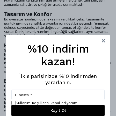
Kullanıcıların kendilerini ifade etmelerine olanak tanırken, aynı
zamanda rahatlık ve şıklığı bir arada sunmaktadır.
Tasarım ve Konfor
Bu oversize hoodie, modern kesimi ve dikkat çekici tasarımı ile
günlük giyimde rahatlık arayanlar için ideal bir seçimdir. Yumuşak
dokusu sayesinde, ciltle doğrudan temas ettiğinde bile konfor
sunar. Geniş kesimi, hareket özgürlüğü sağlarken, aynı zamanda
şık bir görünüm elde etmenizi sağlar.
Kalite ve Dayanıklılık
%10 indirim
SHOUT markası, yüksek kaliteli malzemeler kullanarak bu
hoodie’nin uzun ömürlü olmasını garanti eder. Ürün, dayanıklı
kazan!
kumaşı sayesinde sık yıkamalara karşı direnç gösterir. Ayrıca,
bakım talimatlarına uygun olarak kullanıldığında, giysinin formunu
ve rengini uzun süre koruyarak, kullanıcıların yatırımını en iyi
şekilde değerlendirmesine olanak tanır.
İlk siparişinizde %10 indirimden
Bakım Talimatları
yararlanın.
Giysilerinin uzun ömürlü olmasını istiyorsanız, onlara iyi
bakmalısınız. Bakım talimatlarına sadık kalmak, hem giysilerinizi
korumanıza hem de su ve enerji tasarrufu yapmanıza yardımcı
olur. Önerilen bakım yöntemleri arasında 30ºC’de hassas yıkama,
beyazlatıcı kullanmaktan kaçınma, 110ºC’de ütüleme ve düşük
Kullanım Koşullarını kabul ediyorum
hızda merdaneli yıkama yer almaktadır. Ayrıca, profesyonel kuru
Kayıt Ol
temizleme yöntemleri ile giysilerinizi en iyi şekilde koruyabilirsiniz.