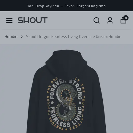
Yeni Drop Yayında — Favori Parçanı Kaçırma
0
Hoodie
Shout Dragon Fearless Living Oversize Unisex Hoodie