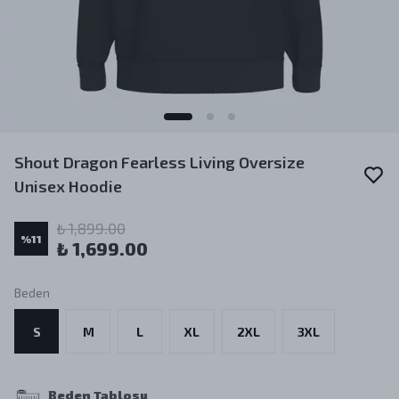
Shout Dragon Fearless Living Oversize
Unisex Hoodie
₺ 1,899.00
%
11
₺ 1,699.00
Beden
S
M
L
XL
2XL
3XL
Beden Tablosu