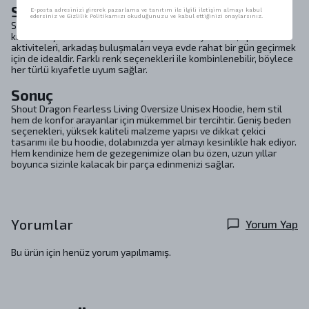
Stil ve Kullanım Alanları
E-posta adresinizi girerek pazarlama ve tanıtım ile ilgili iletişim almayı kabul
edersiniz ve Gizlilik Politikamızı okuduğunuzu ve kabul ettiğinizi onaylarsınız.
Shout Dragon Fearless Living Oversize Unisex Hoodie, günlük
kullanım için mükemmel bir seçim olmasının yanı sıra, spor
aktiviteleri, arkadaş buluşmaları veya evde rahat bir gün geçirmek
için de idealdir. Farklı renk seçenekleri ile kombinlenebilir, böylece
her türlü kıyafetle uyum sağlar.
Sonuç
Shout Dragon Fearless Living Oversize Unisex Hoodie, hem stil
hem de konfor arayanlar için mükemmel bir tercihtir. Geniş beden
seçenekleri, yüksek kaliteli malzeme yapısı ve dikkat çekici
tasarımı ile bu hoodie, dolabınızda yer almayı kesinlikle hak ediyor.
Hem kendinize hem de gezegenimize olan bu özen, uzun yıllar
boyunca sizinle kalacak bir parça edinmenizi sağlar.
Yorumlar
Yorum Yap
Bu ürün için henüz yorum yapılmamış.