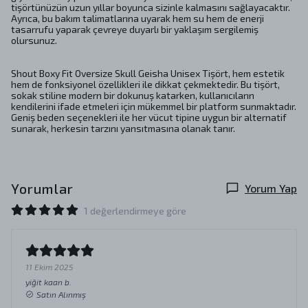
tişörtünüzün uzun yıllar boyunca sizinle kalmasını sağlayacaktır.
Ayrıca, bu bakım talimatlarına uyarak hem su hem de enerji
tasarrufu yaparak çevreye duyarlı bir yaklaşım sergilemiş
olursunuz.
Shout Boxy Fit Oversize Skull Geisha Unisex Tişört, hem estetik
hem de fonksiyonel özellikleri ile dikkat çekmektedir. Bu tişört,
sokak stiline modern bir dokunuş katarken, kullanıcıların
kendilerini ifade etmeleri için mükemmel bir platform sunmaktadır.
Geniş beden seçenekleri ile her vücut tipine uygun bir alternatif
sunarak, herkesin tarzını yansıtmasına olanak tanır.
Yorumlar
Yorum Yap
1 değerlendirmeye göre
11 Ekim 2025
yiğit kaan
b.
Satın Alınmış