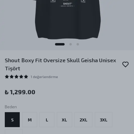
Shout Boxy Fit Oversize Skull Geisha Unisex
Tişört
1 değerlendirme
₺ 1,299.00
Beden
S
M
L
XL
2XL
3XL