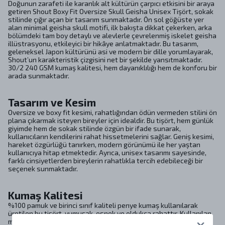
Doğunun zarafeti ile karanlık alt kültürün çarpıcı etkisini bir araya
getiren Shout Boxy Fit Oversize Skull Geisha Unisex Tişört, sokak
stilinde çığır açan bir tasarım sunmaktadır. Ön sol göğüste yer
alan minimal geisha skull motifi, ilk bakışta dikkat çekerken, arka
bölümdeki tam boy detaylı ve alevlerle çevrelenmiş iskelet geisha
illüstrasyonu, etkileyici bir hikâye anlatmaktadır. Bu tasarım,
geleneksel Japon kültürünü asi ve modern bir dille yorumlayarak,
Shout’un karakteristik çizgisini net bir şekilde yansıtmaktadır.
30/2 240 GSM kumaş kalitesi, hem dayanıklılığı hem de konforu bir
arada sunmaktadır.
Tasarım ve Kesim
Oversize ve boxy fit kesimi, rahatlığından ödün vermeden stilini ön
plana çıkarmak isteyen bireyler için idealdir. Bu tişört, hem günlük
giyimde hem de sokak stilinde özgün bir ifade sunarak,
kullanıcıların kendilerini rahat hissetmelerini sağlar. Geniş kesimi,
hareket özgürlüğü tanırken, modern görünümü ile her yaştan
kullanıcıya hitap etmektedir. Ayrıca, unisex tasarımı sayesinde,
farklı cinsiyetlerden bireylerin rahatlıkla tercih edebileceği bir
seçenek sunmaktadır.
Kumaş Kalitesi
%100 pamuk ve birinci sınıf kaliteli penye kumaş kullanılarak
üretilen bu tişört, yumuşak, esnek ve oldukça rahattır. Kullanılan
materyaller, insan sağlığına zararlı hiçbir madde içermediğini