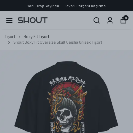
Yeni Drop Yayında — Favori Parçanı Kaçırma
0
Tişört
Boxy Fit Tişört
Shout Boxy Fit Oversize Skull Geisha Unisex Tişört