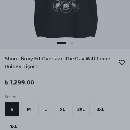
Shout Boxy Fit Oversize The Day Will Come
Unisex Tişört
₺ 1,299.00
Beden
S
M
L
XL
2XL
3XL
4XL