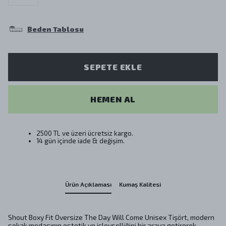
Beden Tablosu
SEPETE EKLE
HEMEN AL
2500 TL ve üzeri ücretsiz kargo.
14 gün içinde iade & değişim.
Ürün Açıklaması
Kumaş Kalitesi
Shout Boxy Fit Oversize The Day Will Come Unisex Tişört, modern
sokak modasının estetik ve işlevselliğini bir araya getirerek,