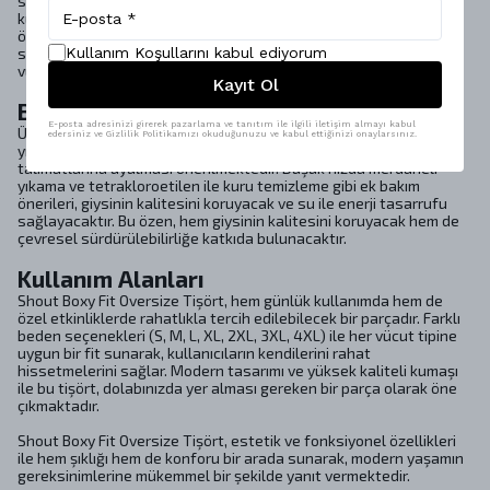
sahiptir. Ayrıca, tasarım sürecinde hayvansal materyal
kullanılmamıştır, bu da çevre dostu bir tercih sunmaktadır. Bu
özellikler, tişörtün sadece estetik değil, aynı zamanda kullanıcı
Kullanım Koşullarını kabul ediyorum
sağlığı ve çevre açısından da güvenli bir seçenek olduğunu
vurgulamaktadır.
Kayıt Ol
Bakım Talimatları
E-posta adresinizi girerek pazarlama ve tanıtım ile ilgili iletişim almayı kabul
Ürünün uzun ömürlü olmasını sağlamak için, 30ºC’de hassas
edersiniz ve Gizlilik Politikamızı okuduğunuzu ve kabul ettiğinizi onaylarsınız.
yıkama, beyazlatıcı kullanmama ve 110ºC’de ütüleme gibi bakım
talimatlarına uyulması önerilmektedir. Düşük hızda merdaneli
yıkama ve tetrakloroetilen ile kuru temizleme gibi ek bakım
önerileri, giysinin kalitesini koruyacak ve su ile enerji tasarrufu
sağlayacaktır. Bu özen, hem giysinin kalitesini koruyacak hem de
çevresel sürdürülebilirliğe katkıda bulunacaktır.
Kullanım Alanları
Shout Boxy Fit Oversize Tişört, hem günlük kullanımda hem de
özel etkinliklerde rahatlıkla tercih edilebilecek bir parçadır. Farklı
beden seçenekleri (S, M, L, XL, 2XL, 3XL, 4XL) ile her vücut tipine
uygun bir fit sunarak, kullanıcıların kendilerini rahat
hissetmelerini sağlar. Modern tasarımı ve yüksek kaliteli kumaşı
ile bu tişört, dolabınızda yer alması gereken bir parça olarak öne
çıkmaktadır.
Shout Boxy Fit Oversize Tişört, estetik ve fonksiyonel özellikleri
ile hem şıklığı hem de konforu bir arada sunarak, modern yaşamın
gereksinimlerine mükemmel bir şekilde yanıt vermektedir.