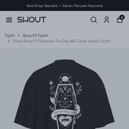
Yeni Drop Yayında — Favori Parçanı Kaçırma
0
Tişört
Boxy Fit Tişört
Shout Boxy Fit Oversize The Day Will Come Unisex Tişört