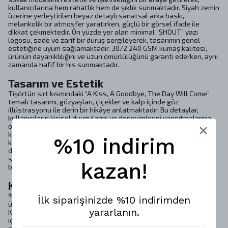
kullanıcılarına hem rahatlık hem de şıklık sunmaktadır. Siyah zemin
üzerine yerleştirilen beyaz detaylı sanatsal arka baskı,
melankolik bir atmosfer yaratırken, güçlü bir görsel ifade ile
dikkat çekmektedir. Ön yüzde yer alan minimal “SHOUT” yazı
logosu, sade ve zarif bir duruş sergileyerek, tasarımın genel
estetiğine uyum sağlamaktadır. 30/2 240 GSM kumaş kalitesi,
ürünün dayanıklılığını ve uzun ömürlülüğünü garanti ederken, aynı
zamanda hafif bir his sunmaktadır.
Tasarım ve Estetik
Tişörtün sırt kısmındaki “A Kiss, A Goodbye, The Day Will Come”
temalı tasarımı, gözyaşları, çiçekler ve kalp içinde göz
illüstrasyonu ile derin bir hikâye anlatmaktadır. Bu detaylar,
kullanıcıların kişisel duygularını ve deneyimlerini yansıtmalarına
olanak tanırken, aynı zamanda estetik bir derinlik
kazandırmaktadır. İç kısmında kullanılan farklı renk detayları,
%10 indirim
kaliteli baskı kalitesi ile birleşerek, ürünün hem dikkat çekici hem
de özenli bir işçilikle hazırlandığını göstermektedir. Bu tasarım,
sokak modasında kendine özgü bir ifade arayan bireyler için ideal
kazan!
bir seçenek sunmaktadır.
Kumaş Kalitesi ve Konfor
%100 pamuk ve birinci sınıf kaliteli penye kumaş kullanılarak
İlk siparişinizde %10 indirimden
üretilen bu tişört, yumuşak, esnek ve son derece rahattır.
yararlanın.
Kullanılan materyaller, insan sağlığına zararlı hiçbir madde
içermediğini belgeleyen uluslararası OEKO-TEX® sertifikasına