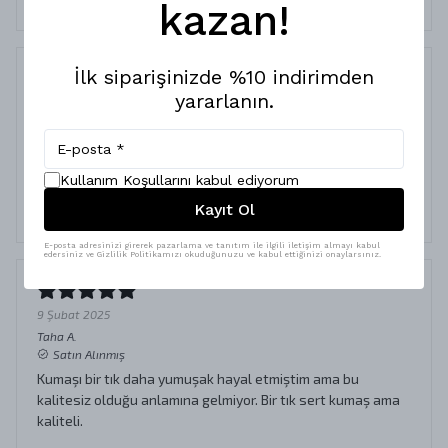
kazan!
İlk siparişinizde %10 indirimden
yararlanın.
Mükemmel ürün ve kalite
14 Ocak 2025
Ahmet
A.
Satın Alınmış
Kullanım Koşullarını kabul ediyorum
Aldığım her iki ürün de tam istediğim gibi ve kaliteli. Kendi
Kayıt Ol
oversize bedeninizi almanızı öneririm
E-posta adresinizi girerek pazarlama ve tanıtım ile ilgili iletişim almayı kabul
edersiniz ve Gizlilik Politikamızı okuduğunuzu ve kabul ettiğinizi onaylarsınız.
9 Şubat 2025
Taha
A.
Satın Alınmış
Kumaşı bir tık daha yumuşak hayal etmiştim ama bu
kalitesiz olduğu anlamına gelmiyor. Bir tık sert kumaş ama
kaliteli.