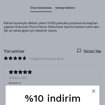
Ürün Açıklaması
Kumaş Kalitesi
Rahat kesimiyle dikkat çeken %100 pamuklu premium kumaştan
yapılan Oversize Shout Honor Oldschool tişörtü hemen satın alın.
Şık ve rahat giyim için ideal bir seçim.
Yorumlar
Yorum Yap
7 değerlendirmeye göre
16 Mayıs 2025
Bahadır
K.
Satın Alınmış
%10 indirim