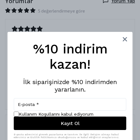
Yorumlar
Yorum Yap
5 değerlendirmeye göre
170cm 65KG
%10 indirim
27 Aralık 2024
mustafa
i.
Satın Alınmış
kazan!
XS gayet başarılı oldu , bir kaç farklı tshirt aldım fakat
bunun baskısı bir farklı ve tekrar almak zorunda kaldım
çünkü kız arkadaşım tshirte el koydu 😆
İlk siparişinizde %10 indirimden
yararlanın.
Kullanım Koşullarını kabul ediyorum
Kayıt Ol
Düşüncem
E-posta adresinizi girerek pazarlama ve tanıtım ile ilgili iletişim almayı kabul
edersiniz ve Gizlilik Politikamızı okuduğunuzu ve kabul ettiğinizi onaylarsınız.
12 Ekim 2023