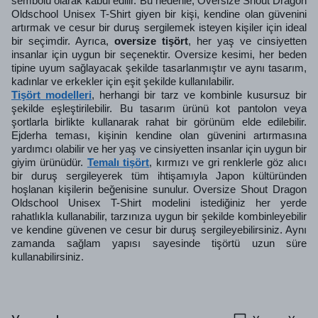
sembolü olarak kabul edilir. Bu nedenle, Oversize Shout Dragon
Oldschool Unisex T-Shirt giyen bir kişi, kendine olan güvenini
artırmak ve cesur bir duruş sergilemek isteyen kişiler için ideal
bir seçimdir. Ayrıca,
oversize tişört
, her yaş ve cinsiyetten
insanlar için uygun bir seçenektir. Oversize kesimi, her beden
tipine uyum sağlayacak şekilde tasarlanmıştır ve aynı tasarım,
kadınlar ve erkekler için eşit şekilde kullanılabilir.
Tişört modelleri
, herhangi bir tarz ve kombinle kusursuz bir
şekilde eşleştirilebilir. Bu tasarım ürünü kot pantolon veya
şortlarla birlikte kullanarak rahat bir görünüm elde edilebilir.
Ejderha teması, kişinin kendine olan güvenini artırmasına
yardımcı olabilir ve her yaş ve cinsiyetten insanlar için uygun bir
giyim ürünüdür.
Temalı tişört
, kırmızı ve gri renklerle göz alıcı
bir duruş sergileyerek tüm ihtişamıyla Japon kültüründen
hoşlanan kişilerin beğenisine sunulur. Oversize Shout Dragon
Oldschool Unisex T-Shirt modelini istediğiniz her yerde
rahatlıkla kullanabilir, tarzınıza uygun bir şekilde kombinleyebilir
ve kendine güvenen ve cesur bir duruş sergileyebilirsiniz. Aynı
zamanda sağlam yapısı sayesinde tişörtü uzun süre
kullanabilirsiniz.