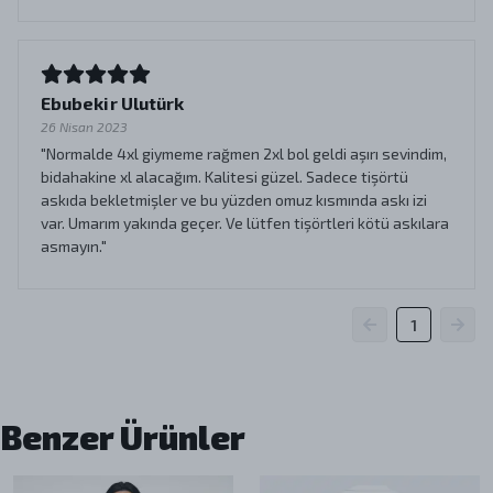
Ebubekir Ulutürk
26 Nisan 2023
"Normalde 4xl giymeme rağmen 2xl bol geldi aşırı sevindim,
bidahakine xl alacağım. Kalitesi güzel. Sadece tişörtü
askıda bekletmişler ve bu yüzden omuz kısmında askı izi
var. Umarım yakında geçer. Ve lütfen tişörtleri kötü askılara
asmayın."
1
Benzer Ürünler