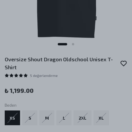
Oversize Shout Dragon Oldschool Unisex T-
Shirt
5 değerlendirme
₺ 1,199.00
Beden
XS
S
M
L
2XL
XL