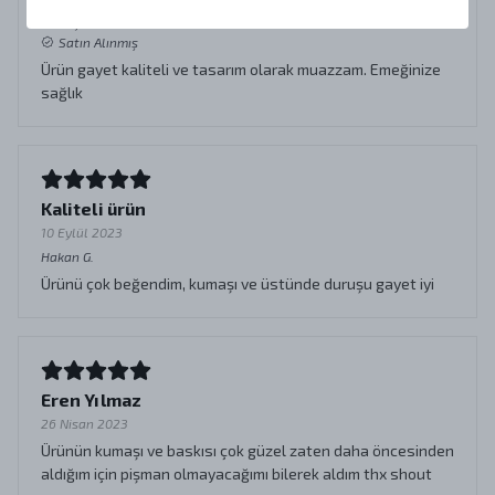
Enes
Ç.
Satın Alınmış
Ürün gayet kaliteli ve tasarım olarak muazzam. Emeğinize
sağlık
Kaliteli ürün
10 Eylül 2023
Hakan
G.
Ürünü çok beğendim, kumaşı ve üstünde duruşu gayet iyi
Eren Yılmaz
26 Nisan 2023
Ürünün kumaşı ve baskısı çok güzel zaten daha öncesinden
aldığım için pişman olmayacağımı bilerek aldım thx shout