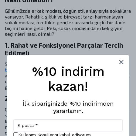
Günümüzde erkek modası, özgün stil anlayışıyla sokaklara
yansıyor. Rahatlık, şıklık ve bireysel tarzı harmanlayan
sokak modası, özellikle gençler arasında güçlü bir ifade
biçimi haline geldi. Peki, sokak modasında erkek giyim
seçimleri nasıl olmalı?
1. Rahat ve Fonksiyonel Parçalar Tercih
Edilmeli
Sokak modasının temelinde konfor yer alır.
Oversize
%10 indirim
tişört
, bol kesim pantolon,
kapüşonlu sweatshirt
ve spor
ayakkabı gibi parçalar; bu tarzın vazgeçilmezleridir. Hem
rahat hem de stil sahibi bir görünüm için bu parçaları
kazan!
günlük kombinlere dahil etmek oldukça etkili olur.
2. Renk ve Desen Uyumu
İlk siparişinizde %10 indirimden
Cesur desenler ve dikkat çekici renkler, sokak modasında
yararlanın.
sıkça tercih edilir. Ancak bu canlılığı dengeli bir şekilde
kullanmak önemlidir. Sade pantolonlarla kombinlenen
renkli ya da grafik baskılı bir üst, dikkat çekici ama
dengeli bir stil sunar.
Kullanım Koşullarını kabul ediyorum