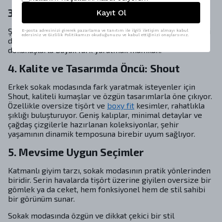
3. Aksesuarlarla Tarzı Tamamlamak
Kayıt Ol
Şapka, bel çantası, zincir aksesuarlar ya da gözlükler gibi
E-posta adresinizi girerek pazarlama ve tanıtım ile ilgili iletişim almayı kabul
edersiniz ve Gizlilik Politikamızı okuduğunuzu ve kabul ettiğinizi onaylarsınız.
detaylar; sokak stilinin olmazsa olmazlarındandır. Ufak
dokunuşlarla büyük fark yaratmak mümkün.
4. Kalite ve Tasarımda Öncü: Shout
Erkek sokak modasında fark yaratmak isteyenler için
Shout, kaliteli kumaşlar ve özgün tasarımlarla öne çıkıyor.
Özellikle oversize tişört ve
boxy fit
kesimler, rahatlıkla
şıklığı buluşturuyor. Geniş kalıplar, minimal detaylar ve
çağdaş çizgilerle hazırlanan koleksiyonlar, şehir
yaşamının dinamik temposuna birebir uyum sağlıyor.
5. Mevsime Uygun Seçimler
Katmanlı giyim tarzı, sokak modasının pratik yönlerinden
biridir. Serin havalarda tişört üzerine giyilen oversize bir
gömlek ya da ceket, hem fonksiyonel hem de stil sahibi
bir görünüm sunar.
Sokak modasında özgün ve dikkat çekici bir stil