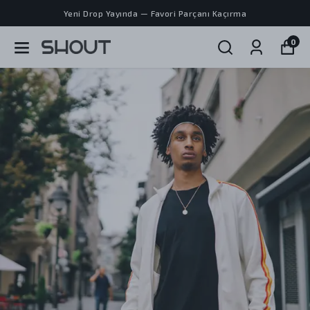
Yeni Drop Yayında — Favori Parçanı Kaçırma
0