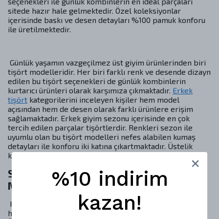
seçenekleri ile günlük kombinlerin en ideal parçaları
sitede hazır hale gelmektedir. Özel koleksiyonlar
içerisinde baskı ve desen detayları %100 pamuk konforu
ile üretilmektedir.
Günlük yaşamın vazgeçilmez üst giyim ürünlerinden biri
tişört modelleridir. Her biri farklı renk ve desende dizayn
edilen bu tişört seçenekleri de günlük kombinlerin
kurtarıcı ürünleri olarak karşımıza çıkmaktadır.
Erkek
tişört
kategorilerini inceleyen kişiler hem model
açısından hem de desen olarak farklı ürünlere erişim
sağlamaktadır. Erkek giyim sezonu içerisinde en çok
tercih edilen parçalar tişörtlerdir. Renkleri sezon ile
uyumlu olan bu tişört modelleri nefes alabilen kumaş
detayları ile konforu iki katına çıkartmaktadır. Üstelik
kalıplar tamamen kişiyi rahat ettirmektedir.
%10 indirim
Sezona Uyum Sağlayan Erkek Tişört
Modelleri
kazan!
Kaliteli ürün seçimleri için ziyaret edilen web sitemiz
herkesin beklentilerini karşılayacak ürünler sunmaktadır.