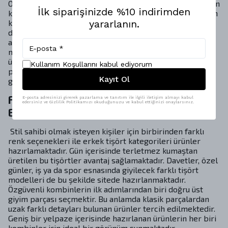
Özellikle %100 pamuk detayları ile hazırlanan tişörtler en
İlk siparişinizde %10 indirimden
kaliteli malzemeler ile üretilmektedir. Modayı takip eden
kişiler için hazırlanan bu ürünler rahatlığı ve modern
yararlanın.
duruşu ile ihtiyaçları karşılamaktadır. İlkbahar ve yaz
aylarında rahatlığına önem veren kişiler için bu tişört
modelleri ön plana çıkmaktadır. Her biri özel koleksiyon
ürünü olarak hazırlanan bu üst giyim modelleri jean
Kullanım Koşullarını kabul ediyorum
pantolon ya da bol paça pantolonlar ile ikili takım
Kayıt Ol
görünümü oluşturmaktadır.
Farklı Renk ve Beden Seçenekleri ile
E-posta adresinizi girerek pazarlama ve tanıtım ile ilgili iletişim almayı kabul
edersiniz ve Gizlilik Politikamızı okuduğunuzu ve kabul ettiğinizi onaylarsınız.
Erkek Tişört Modelleri
Stil sahibi olmak isteyen kişiler için birbirinden farklı
renk seçenekleri ile erkek tişört kategorileri ürünler
hazırlamaktadır. Gün içerisinde terletmez kumaştan
üretilen bu tişörtler avantaj sağlamaktadır. Davetler, özel
günler, iş ya da spor esnasında giyilecek farklı tişört
modelleri de bu şekilde sitede hazırlanmaktadır.
Özgüvenli kombinlerin ilk adımlarından biri doğru üst
giyim parçası seçmektir. Bu anlamda klasik parçalardan
uzak farklı detayları bulunan ürünler tercih edilmektedir.
Geniş bir yelpaze içerisinde hazırlanan ürünlerin her biri
kombinler için ideal bir görünüm sunmaktadır.