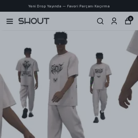
Yeni Drop Yayında — Favori Parçanı Kaçırma
0