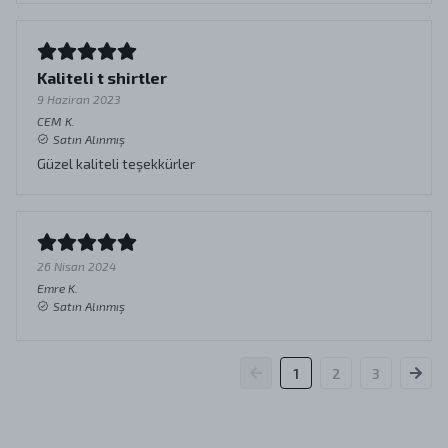
Kaliteli t shirtler
9 Haziran 2023
CEM
K.
Satın Alınmış
Güzel kaliteli teşekkürler
26 Nisan 2024
Emre
K.
Satın Alınmış
1
2
3