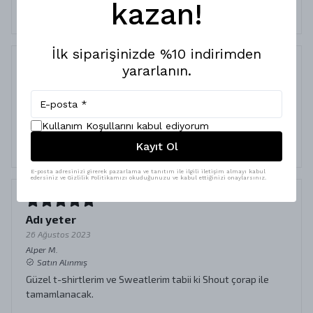
kazan!
saçma.
İlk siparişinizde %10 indirimden
yararlanın.
Kaliteli kumaş
23 Eylül 2023
Yunus Emre
K.
Kullanım Koşullarını kabul ediyorum
Satın Alınmış
Kayıt Ol
Dikiş tarzı ve ergonomik bütünlüğü göz dolduruyor.
E-posta adresinizi girerek pazarlama ve tanıtım ile ilgili iletişim almayı kabul
edersiniz ve Gizlilik Politikamızı okuduğunuzu ve kabul ettiğinizi onaylarsınız.
Adı yeter
26 Ağustos 2023
Alper
M.
Satın Alınmış
Güzel t-shirtlerim ve Sweatlerim tabii ki Shout çorap ile
tamamlanacak.