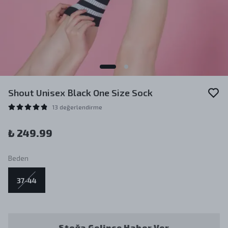
Shout Unisex Black One Size Sock
13 değerlendirme
₺ 249.99
Beden
37-44
Stoğa Gelince Haber Ver