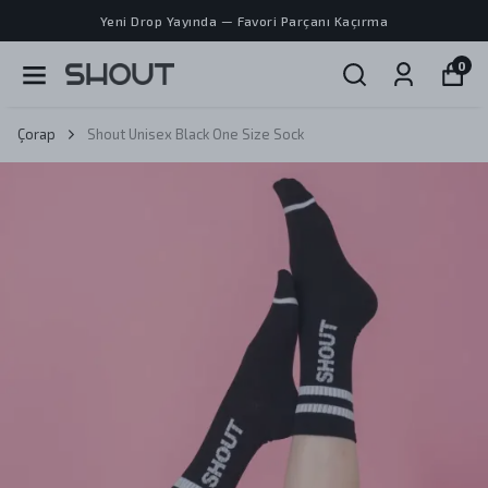
Yeni Drop Yayında — Favori Parçanı Kaçırma
0
Çorap
Shout Unisex Black One Size Sock