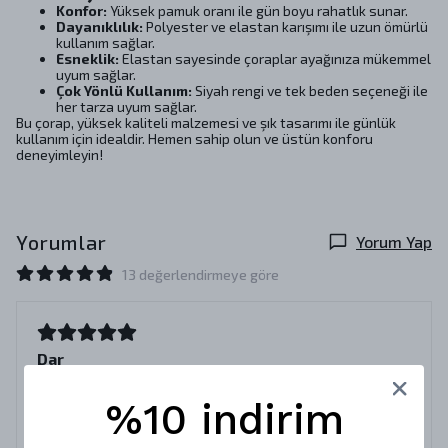
Konfor:
Yüksek pamuk oranı ile gün boyu rahatlık sunar.
Dayanıklılık:
Polyester ve elastan karışımı ile uzun ömürlü
kullanım sağlar.
Esneklik:
Elastan sayesinde çoraplar ayağınıza mükemmel
uyum sağlar.
Çok Yönlü Kullanım:
Siyah rengi ve tek beden seçeneği ile
her tarza uyum sağlar.
Bu çorap, yüksek kaliteli malzemesi ve şık tasarımı ile günlük
kullanım için idealdir. Hemen sahip olun ve üstün konforu
deneyimleyin!
Yorumlar
Yorum Yap
13 değerlendirmeye göre
Dar
22 Aralık 2023
%10 indirim
Ahmet Emin
G.
Satın Alınmış
Bilek kısmı inanılmaz dar. Tek beden bir çorap için oldukça