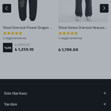
Shout Oversize Flower Dragon Oldschool Unisex Jogger Pantolon
Shout Unisex Oversize Heavyweight Baggy Eşofman Altı
2 değerlendirme
4 değerlendirme
₺ 1,699.00
%
26
₺ 1,259.10
₺ 1,799.00
Site Haritası
Yardım