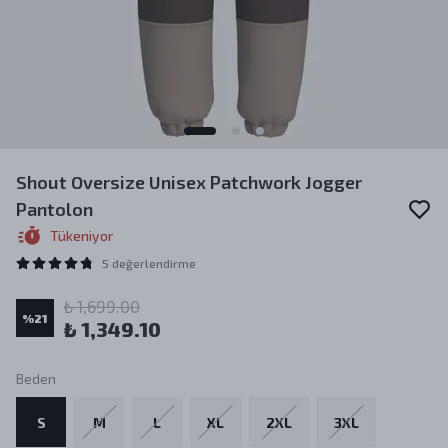
Shout Oversize Unisex Patchwork Jogger
Pantolon
Tükeniyor
5 değerlendirme
₺ 1,699.00
%
21
₺ 1,349.10
Beden
S
M
L
XL
2XL
3XL