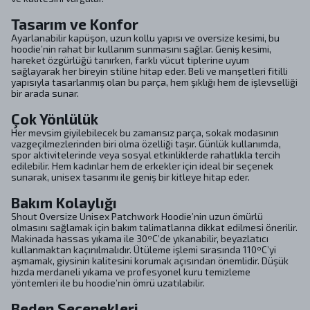
Tasarım ve Konfor
Ayarlanabilir kapüşon, uzun kollu yapısı ve oversize kesimi, bu
hoodie’nin rahat bir kullanım sunmasını sağlar. Geniş kesimi,
hareket özgürlüğü tanırken, farklı vücut tiplerine uyum
sağlayarak her bireyin stiline hitap eder. Beli ve manşetleri fitilli
yapısıyla tasarlanmış olan bu parça, hem şıklığı hem de işlevselliği
bir arada sunar.
Çok Yönlülük
Her mevsim giyilebilecek bu zamansız parça, sokak modasının
vazgeçilmezlerinden biri olma özelliği taşır. Günlük kullanımda,
spor aktivitelerinde veya sosyal etkinliklerde rahatlıkla tercih
edilebilir. Hem kadınlar hem de erkekler için ideal bir seçenek
sunarak, unisex tasarımı ile geniş bir kitleye hitap eder.
Bakım Kolaylığı
Shout Oversize Unisex Patchwork Hoodie’nin uzun ömürlü
olmasını sağlamak için bakım talimatlarına dikkat edilmesi önerilir.
Makinada hassas yıkama ile 30ºC’de yıkanabilir, beyazlatıcı
kullanmaktan kaçınılmalıdır. Ütüleme işlemi sırasında 110ºC’yi
aşmamak, giysinin kalitesini korumak açısından önemlidir. Düşük
hızda merdaneli yıkama ve profesyonel kuru temizleme
yöntemleri ile bu hoodie’nin ömrü uzatılabilir.
Beden Seçenekleri