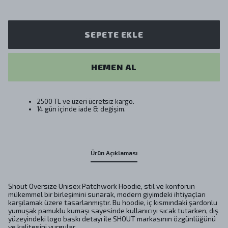
SEPETE EKLE
HEMEN AL
2500 TL ve üzeri ücretsiz kargo.
14 gün içinde iade & değişim.
Ürün Açıklaması
Shout Oversize Unisex Patchwork Hoodie, stil ve konforun
mükemmel bir birleşimini sunarak, modern giyimdeki ihtiyaçları
karşılamak üzere tasarlanmıştır. Bu hoodie, iç kısmındaki şardonlu
yumuşak pamuklu kumaşı sayesinde kullanıcıyı sıcak tutarken, dış
yüzeyindeki logo baskı detayı ile SHOUT markasının özgünlüğünü
ve kalitesini vurgular.