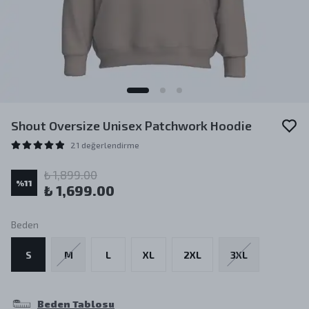
Shout Oversize Unisex Patchwork Hoodie
21 değerlendirme
₺ 1,899.00
%
11
₺ 1,699.00
Beden
S
M
L
XL
2XL
3XL
Beden Tablosu