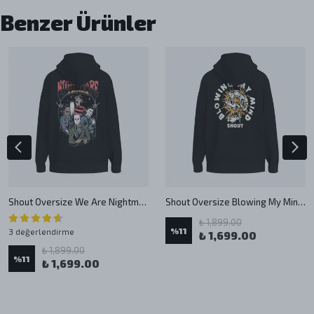
Benzer Ürünler
Shout Oversize We Are Nightmare In Your Dreams Unisex Hoodie
Shout Oversize Blowing My Mind Unisex Hoodie
₺ 1,899.00
%
11
3 değerlendirme
₺ 1,699.00
₺ 1,899.00
%
11
₺ 1,699.00