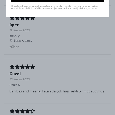
E-posta adresinizi girerek pazarlama ve tanıtım ile ilgili iletişim almayı kabul
edersiniz ve Gizlilik Politikamızı okuduğunuzu ve kabul ettiğinizi onaylarsınız.
üper
19 Kasım 2023
şükrü
ç.
Satın Alınmış
züber
Güzel
18 Kasım 2023
Deniz
G.
Ben beğendim rengi falan da çok hoş farklı bir model olmuş