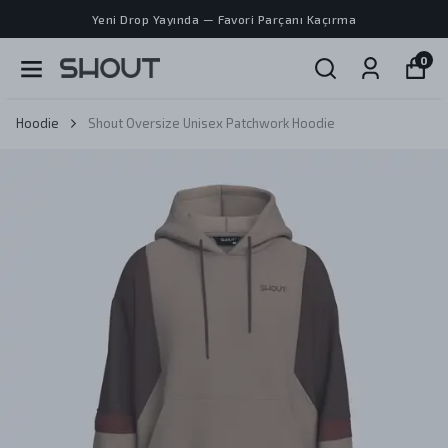
Yeni Drop Yayında — Favori Parçanı Kaçırma
0
Hoodie
Shout Oversize Unisex Patchwork Hoodie