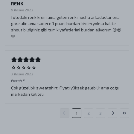
RENK
9 Kasım 2023
fotodaki renk krem ama gelen renk mocha arkadaslar ona
gore alin ama sadece 1 puani burdan kirdim yoksa kalite
shout bildiginiz gibi tum kiyafetlerimi burdan aliyorum 😍😍
🫶
☆☆☆☆☆
3 Kasım 2023
Emrah
E.
Çok güzel bir sweatshirt. Fiyatı yüksek gelebilir ama çoğu
markadan kaliteli.
1
2
3