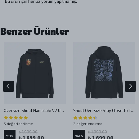
Bu ürün için henüz yorum yapılmamış.
Benzer Ürünler
Oversize Shout Namakubi V2 Unisex Zip Up Hoodie
Shout Oversize Stay Close To The Future Zip Up Hoodie
5 değerlendirme
2 değerlendirme
₺ 1,999.00
₺ 1,999.00
%
15
%
15
₺ 1,699.00
₺ 1,699.00