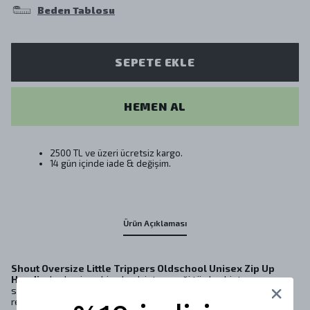
Beden Tablosu
SEPETE EKLE
HEMEN AL
2500 TL ve üzeri ücretsiz kargo.
14 gün içinde iade & değişim.
Ürün Açıklaması
Shout Oversize Little Trippers Oldschool Unisex Zip Up
Hoodie
, herkesin sahip olmak isteyeceği türden bir tasarıma
sahip olup benzersiz bir parçadır. Bu
oversize zip up hoodie
,
retro tarzını günümüz modasıyla harmanlayarak, göz alıcı bir