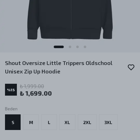
Shout Oversize Little Trippers Oldschool
Unisex Zip Up Hoodie
₺ 1,999.00
%
15
₺ 1,699.00
Beden
S
M
L
XL
2XL
3XL