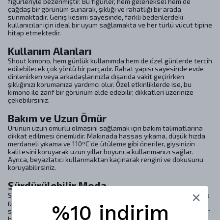
figürleriyle bezenmiştir. Bu figürler, hem geleneksel hem de
çağdaş bir görünüm sunarak, şıklığı ve rahatlığı bir arada
sunmaktadır. Geniş kesimi sayesinde, farklı bedenlerdeki
kullanıcılar için ideal bir uyum sağlamakta ve her türlü vücut tipine
hitap etmektedir.
Kullanım Alanları
Shout kimono, hem günlük kullanımda hem de özel günlerde tercih
edilebilecek çok yönlü bir parçadır. Rahat yapısı sayesinde evde
dinlenirken veya arkadaşlarınızla dışarıda vakit geçirirken
şıklığınızı korumanıza yardımcı olur. Özel etkinliklerde ise, bu
kimono ile zarif bir görünüm elde edebilir, dikkatleri üzerinize
çekebilirsiniz.
Bakım ve Uzun Ömür
Ürünün uzun ömürlü olmasını sağlamak için bakım talimatlarına
dikkat edilmesi önemlidir. Makinada hassas yıkama, düşük hızda
merdaneli yıkama ve 110ºC’de ütüleme gibi öneriler, giysinizin
kalitesini koruyarak uzun yıllar boyunca kullanmanızı sağlar.
Ayrıca, beyazlatıcı kullanmaktan kaçınarak rengini ve dokusunu
koruyabilirsiniz.
Sürdürülebilir Moda
Shout, sürdürülebilir moda anlayışını benimsemekte ve bu kimono
ile hem dolabınıza hem de gezegenimize katkıda bulunmanızı
%10 indirim
sağlamaktadır. Giysilerinize gösterdiğiniz özen, onların uzun yıllar
boyunca sizinle kalmasını sağlar.