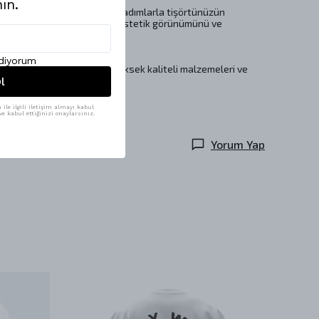
ın.
110ºC’de ütüleme gibi basit adımlarla tişörtünüzün
u bakım önerileri, giysinizin estetik görünümünü ve
ediyorum
r üründür. Cesur tasarımı, yüksek kaliteli malzemeleri ve
olarak öne çıkmaktadır.
l
ile ilgili iletişim almayı kabul
e kabul ettiğinizi onaylarsınız.
Yorum Yap