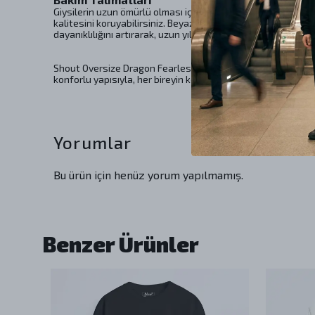
Giysilerin uzun ömürlü olması için bakım talimatlarına uym
kalitesini koruyabilirsiniz. Beyazlatıcı kullanmaktan kaçına
dayanıklılığını artırarak, uzun yıllar boyunca keyifle kullanm
Shout Oversize Dragon Fearless Living Unisex T-Shirt, sadec
konforlu yapısıyla, her bireyin kendini ifade etmesine olana
Yorumlar
Bu ürün için henüz yorum yapılmamış.
Benzer Ürünler