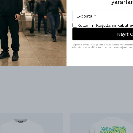
yararlan
ak önemlidir. Makinada hassas yıkama, düşük hızda merdaneli yıkama ve 
rak, renginin ve dokusunun uzun süre taze kalmasını sağlayabilirsiniz. B
anızı sağlar.
Kullanım Koşullarını kabul 
e bir giyim parçası değil, aynı zamanda bir yaşam tarzını temsil eden bi
k tanır. Bu tişört, dolabınızda yer alması gereken vazgeçilmez bir parça 
Kayıt O
E-posta adresinizi girerek pazarlama ve tanıtım 
edersiniz ve Gizlilik Politikamızı okuduğunuzu v