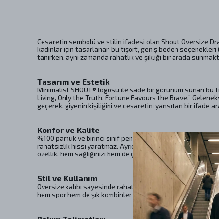
Cesaretin sembolü ve stilin ifadesi olan Shout Oversize D
kadınlar için tasarlanan bu tişört, geniş beden seçenekleri (
tanırken, aynı zamanda rahatlık ve şıklığı bir arada sunmakt
Tasarım ve Estetik
Minimalist SHOUT® logosu ile sade bir görünüm sunan bu tiş
Living, Only the Truth, Fortune Favours the Brave.” Gelenek
geçerek, giyenin kişiliğini ve cesaretini yansıtan bir ifade a
Konfor ve Kalite
%100 pamuk ve birinci sınıf penye kumaş kullanılarak üretil
rahatsızlık hissi yaratmaz. Ayrıca, uluslararası OEKO-TEX® s
özellik, hem sağlığınızı hem de çevreyi koruma bilinciyle har
Stil ve Kullanım
Oversize kalıbı sayesinde rahat bir şıklık sunan bu tişört,
hem spor hem de şık kombinler için ideal bir tamamlayıcıdır. 
Bakım Talimatları