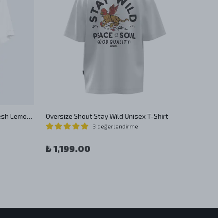
Oversize Shout Come Get Your Fresh Lemonade Unisex T-Shirt
Oversize Shout Stay Wild Unisex T-Shirt
Shout H
3 değerlendirme
₺ 1,199.00
₺ 1,1