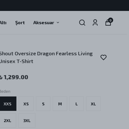
0
ltı
Şort
Aksesuar
Shout Oversize Dragon Fearless Living
Unisex T-Shirt
₺ 1,299.00
Beden
XXS
XS
S
M
L
XL
2XL
3XL