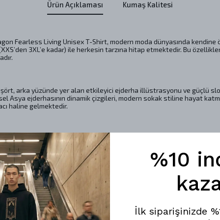
Ürün Açıklaması
Kumaş Kalitesi
ragon Fearless Living Unisex T-Shirt, modern moda dünyasında kendine 
XXS’den 3XL’e kadar) ile herkesin tarzına hitap etmektedir. Bu özellikleri
adır.
ört, arka yüzünde yer alan etkileyici ejderha illüstrasyonu ve güçlü sl
sel Asya ejderhasının dinamik çizgileri, modern sokak stiline hayat katm
racı haline gelmektedir.
en bu tişört, hafif ve nefes alabilir yapısıyla gün boyu konfor sağlar. 
ertifikası ile insan sağlığına zararlı maddeler içermediği belgelenmişti
%10 in
eket eden kullanıcılar için büyük bir avantaj sunmaktadır.
kaza
 günlük giyimde mükemmel bir seçenek oluşturmaktadır. Siyah zemin üzerin
Bu tişört, kot pantolonlar, şortlar veya eteklerle kolayca kombinlenebilir
İlk siparişinizde 