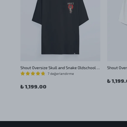
Shout Oversize 24/7 Call Now Toll Free Unisex T-Shirt
Shout Oversize Skull and Snake Oldschool Unisex T-Shirt
Shout Over
7 değerlendirme
₺ 1,199
₺ 1,199.00