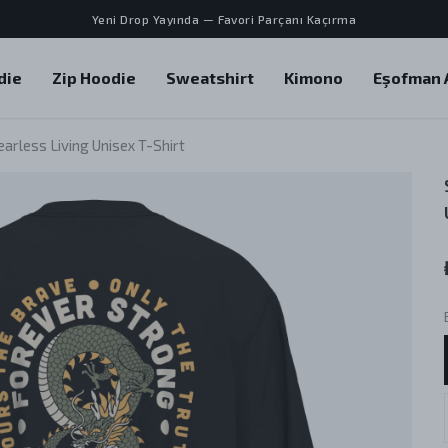
Yeni Drop Yayında — Favori Parçanı Kaçırma
die
Zip Hoodie
Sweatshirt
Kimono
Eşofman A
arless Living Unisex T-Shirt