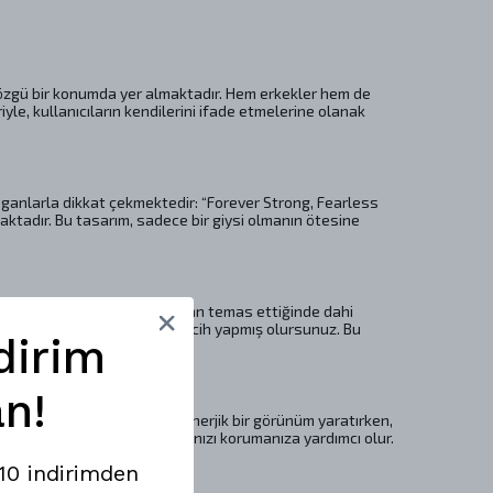
özgü bir konumda yer almaktadır. Hem erkekler hem de
yle, kullanıcıların kendilerini ifade etmelerine olanak
oganlarla dikkat çekmektedir: “Forever Strong, Fearless
aktadır. Bu tasarım, sadece bir giysi olmanın ötesine
Yumuşak dokusu, ciltle doğrudan temas ettiğinde dahi
r, böylece çevre dostu bir tercih yapmış olursunuz. Bu
dirim
n!
e sarı-beyaz grafik baskı, enerjik bir görünüm yaratırken,
, böylece her ortamda şıklığınızı korumanıza yardımcı olur.
%10 indirimden