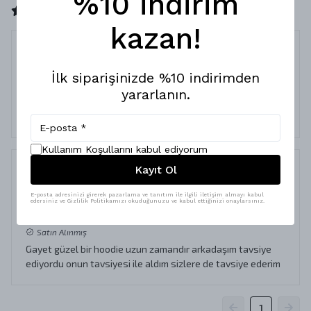
%10 indirim
2 değerlendirmeye göre
kazan!
KALİTE.
İlk siparişinizde %10 indirimden
27 Şubat 2024
yararlanın.
Gayet güzel beğendim kaliteli tavsiye ederim sadece altına
beyaz giymeyin pamuklu olduğu için yün topluyor
Kullanım Koşullarını kabul ediyorum
Kayıt Ol
Hoodie
E-posta adresinizi girerek pazarlama ve tanıtım ile ilgili iletişim almayı kabul
edersiniz ve Gizlilik Politikamızı okuduğunuzu ve kabul ettiğinizi onaylarsınız.
3 Aralık 2023
Cemil
A.
Satın Alınmış
Gayet güzel bir hoodie uzun zamandır arkadaşım tavsiye
ediyordu onun tavsiyesi ile aldım sizlere de tavsiye ederim
1