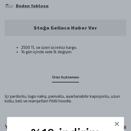
Beden Tablosu
Stoğa Gelince Haber Ver
2500 TL ve üzeri ücretsiz kargo.
14 gün içinde iade & değişim.
Ürün Açıklaması
İçi şardonlu, logo nakış, pamuklu, ayarlanabilir kapüşonlu, uzun
kollu, beli ve manşetleri fitilli hoodie.
Yorumlar
Yorum Yap