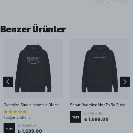
Benzer Ürünler
Oversize Shout Insomnia Oldschool Unisex Hoodie
Shout Oversize Not To Be Rude But Shut The Fuck Up Unisex Hoodie
₺ 1,899.00
%
11
1 değerlendirme
₺ 1,699.00
₺ 1,899.00
%
11
₺ 1,699.00