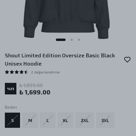
Shout Limited Edition Oversize Basic Black
Unisex Hoodie
2 değerlendirme
₺ 1,899.00
%
11
₺ 1,699.00
Beden
S
M
L
XL
2XL
3XL