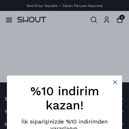
Yeni Drop Yayında — Favori Parçanı Kaçırma
0
%10 indirim
Site Haritası
kazan!
Yardım
İlk siparişinizde %10 indirimden
Hesabım
yararlanın.