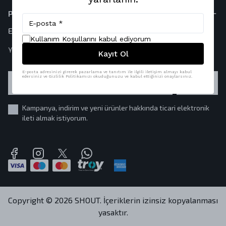
Popüler Kategoriler
E-Bülten
Kullanım Koşullarını kabul ediyorum
Yeni drop'lardan ve sınırlı üretimlerden ilk sen haberdar ol.
Kayıt Ol
E-posta adresinizi girerek pazarlama ve tanıtım ile ilgili iletişim almayı kabul
edersiniz ve Gizlilik Politikamızı okuduğunuzu ve kabul ettiğinizi onaylarsınız.
GÖNDER
Kampanya, indirim ve yeni ürünler hakkında ticari elektronik
ileti almak istiyorum.
Copyright © 2026 SHOUT. İçeriklerin izinsiz kopyalanması
yasaktır.