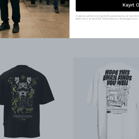
Kayıt O
E-posta adresinizi girerek pazarlama ve tanıtım 
edersiniz ve Gizlilik Politikamızı okuduğunuzu v