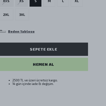
XXS
XS
S
M
L
XL
2XL
3XL
Beden Tablosu
SEPETE EKLE
HEMEN AL
2500 TL ve üzeri ücretsiz kargo.
14 gün içinde iade & değişim.