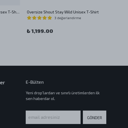
Oversize Shout Lazy Business Unisex T-Shirt
Oversize Shout Stay Wild Unisex T-Shirt
3 değerlendirme
₺ 1,1
₺ 1,199.00
er
E-Bülten
Yeni drop'lardan ve sınırlı üretimlerden ilk
sen haberdar ol.
GÖNDER