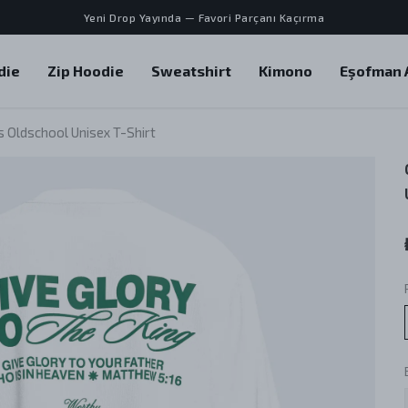
Yeni Drop Yayında — Favori Parçanı Kaçırma
die
Zip Hoodie
Sweatshirt
Kimono
Eşofman A
s Oldschool Unisex T-Shirt