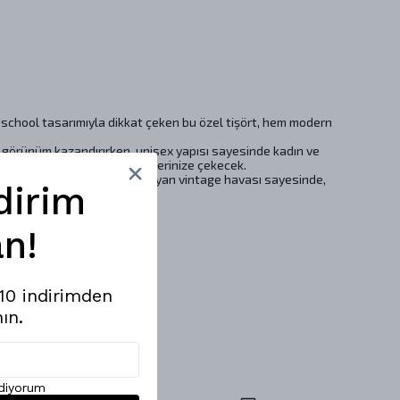
dschool tasarımıyla dikkat çeken bu özel tişört, hem modern
r görünüm kazandırırken, unisex yapısı sayesinde kadın ve
rak her ortamda dikkatleri üzerinize çekecek.
z. Sokak modasına uyum sağlayan vintage havası sayesinde,
dirim
n!
%10 indirimden
ın.
uşturun.
ediyorum