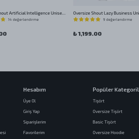
Oversize Shout Artificial Intelligence Unisex T-Shirt
14 değerlendirme
9 değerlendirme
.00
₺ 1,199.00
Hesabım
Popüler Kategoril
Üye Ol
Tişört
Giriş Yap
Oversize Tişört
Siparişlerim
Basic Tişört
esi
Favorilerim
Oversize Hoodie