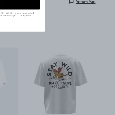
Yorum Yap
l
ile ilgili iletişim almayı kabul
e kabul ettiğinizi onaylarsınız.