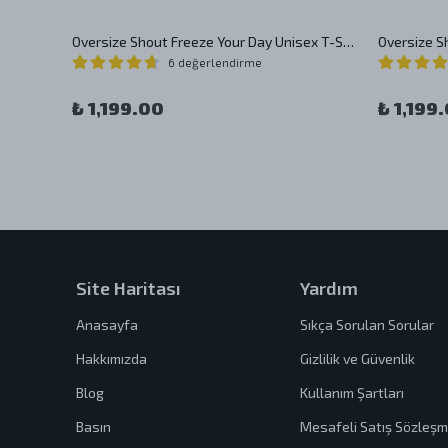
hirt
Oversize Shout Freeze Your Day Unisex T-Shirt
6 değerlendirme
₺ 1,199.00
₺ 1,199
Site Haritası
Yardım
Anasayfa
Sıkça Sorulan Sorular
Hakkımızda
Gizlilik ve Güvenlik
Blog
Kullanım Şartları
Basın
Mesafeli Satış Sözleşm