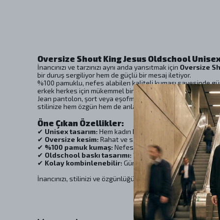
Oversize Shout King Jesus Oldschool Unisex
İnancınızı ve tarzınızı aynı anda yansıtmak için
Oversize Sh
bir duruş sergiliyor hem de güçlü bir mesaj iletiyor.
%100 pamuklu, nefes alabilen kaliteli kumaşı sayesinde gün 
erkek herkes için mükemmel bir uyum sağlar.
"King Jesus"
t
Jean pantolon, şort veya eşofmanlarla kombinleyerek hem g
stilinize hem özgün hem de anlamlı bir dokunuş katabilirsini
Öne Çıkan Özellikler:
✔
Unisex tasarım:
Hem kadın hem de erkekler için uygundu
✔
Oversize kesim:
Rahat ve salaş bir stil sunar.
✔
%100 pamuk kumaş:
Nefes alabilen, terletmeyen ve y
✔
Oldschool baskı tasarımı:
"King Jesus" temalı özel retro
✔
Kolay kombinlenebilir:
Günlük giyim ve sokak modası iç
İnancınızı, stilinizi ve özgünlüğünüzü aynı anda yansıtın!
Ov