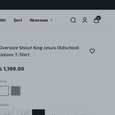
0
ltı
Şort
Aksesuar
Oversize Shout King Jesus Oldschool
Unisex T-Shirt
₺ 1,199.00
Renk
Beden