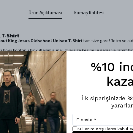
Ürün Açıklaması
Kumaş Kalitesi
 T-Shirt
out King Jesus Oldschool Unisex T-Shirt
tam size göre! Retro ve ol
boyu konforlu bir kullanım sunar. Oversize kesimi ile salaş ve rahat bi
emalı özel baskısı, oldschool tarzıyla klasik ve zamansız bir şıklık suna
ünlük hayatınızda hem de özel anlarınızda rahatlıkla kullanabilirsini
%10 in
z.
kaza
r.
umuşak doku.
 stil.
İlk siparişinizde 
in ideal.
yararlan
ersize Shout King Jesus Oldschool Unisex T-Shirt
ile tarzınızı kon
Kullanım Koşullarını kabul 