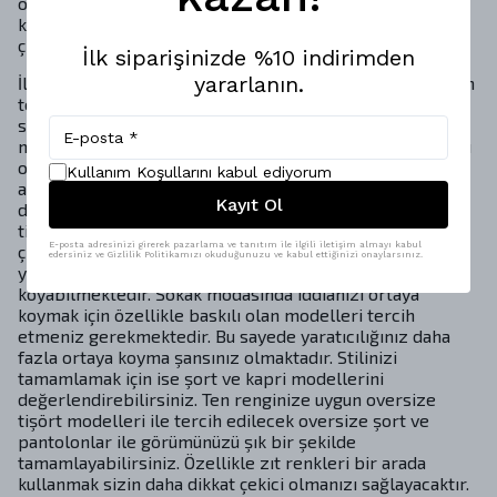
olmanıza neden olur. Street style giyim tarzı ile ilgili
kurallara göz atmak gerekirse karşımıza şunlar
çıkmaktadır.
İlk siparişinizde %10 indirimden
yararlanın.
İlkbahar ve yaz aylarında oversize t-shirt modelleri stilin
temelini oluşturmaktadır. Son derece geniş seçenekler
sunmasını yanı sıra rahatlığı ile de vazgeçilmez
modellerden birsi olan oversize t-shirt modelleri farkını
ortaya koymak isteyenlerin favorileri arasında yer
Kullanım Koşullarını kabul ediyorum
almaktadır. Basic ve bol kesim tarzlarına rağmen hayat
Kayıt Ol
duruşlarını kendilerine has şekilde ifade eden oversize
tişört modelleri özellikle baskıları ile ön plana
E-posta adresinizi girerek pazarlama ve tanıtım ile ilgili iletişim almayı kabul
çıkmaktadır. Genellikle belli bir mesajı ya da felsefeyi
edersiniz ve Gizlilik Politikamızı okuduğunuzu ve kabul ettiğinizi onaylarsınız.
yansıtan bu baskılar özgün olduklarında farklarını ortaya
koyabilmektedir. Sokak modasında iddianızı ortaya
koymak için özellikle baskılı olan modelleri tercih
etmeniz gerekmektedir. Bu sayede yaratıcılığınız daha
fazla ortaya koyma şansınız olmaktadır. Stilinizi
tamamlamak için ise şort ve kapri modellerini
değerlendirebilirsiniz. Ten renginize uygun oversize
tişört modelleri ile tercih edilecek oversize şort ve
pantolonlar ile görümünüzü şık bir şekilde
tamamlayabilirsiniz. Özellikle zıt renkleri bir arada
kullanmak sizin daha dikkat çekici olmanızı sağlayacaktır.