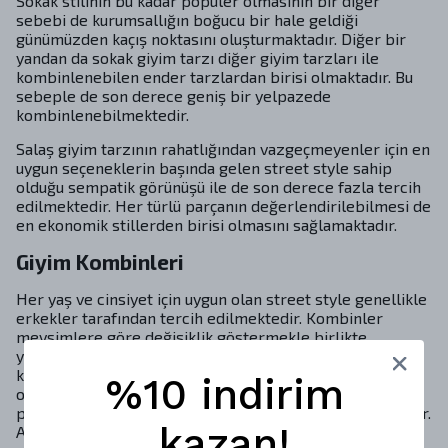
Sokak stilinin bu kadar popüler olmasının bir diğer
sebebi de kurumsallığın boğucu bir hale geldiği
günümüzden kaçış noktasını oluşturmaktadır. Diğer bir
yandan da sokak giyim tarzı diğer giyim tarzları ile
kombinlenebilen ender tarzlardan birisi olmaktadır. Bu
sebeple de son derece geniş bir yelpazede
kombinlenebilmektedir.
Salaş giyim tarzının rahatlığından vazgeçmeyenler için en
uygun seçeneklerin başında gelen street style sahip
olduğu sempatik görünüşü ile de son derece fazla tercih
edilmektedir. Her türlü parçanın değerlendirilebilmesi de
en ekonomik stillerden birisi olmasını sağlamaktadır.
Giyim Kombinleri
Her yaş ve cinsiyet için uygun olan street style genellikle
erkekler tarafından tercih edilmektedir. Kombinler
mevsimlere göre değişiklik göstermekle birlikte
yaratıcılığın ön planda olduğu bir giyim tarzıdır. Ancak bu
kavram kuralsızlığın söz konusu olduğu bir tarz
%10 indirim
olduğunun düşünülmemesi de gerekir. Yani rastgele
parçaların seçilerek kombinlendiği bir tarz olmamaktadır.
kazan!
Aksi halde dikkat çekmeyen bir giyim tarzına sahip