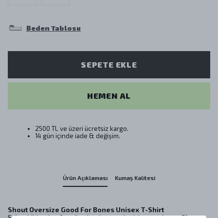
Beden Tablosu
SEPETE EKLE
HEMEN AL
2500 TL ve üzeri ücretsiz kargo.
14 gün içinde iade & değişim.
Ürün Açıklaması
Kumaş Kalitesi
Shout Oversize Good For Bones Unisex T-Shirt
Stil sahibi ve konforu ön planda tutanlar için tasarlanan
Shout