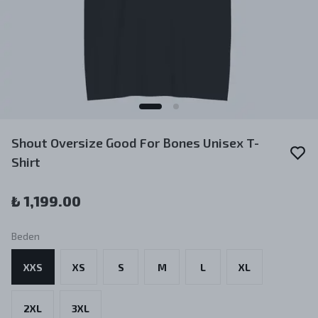
Shout Oversize Good For Bones Unisex T-
Shirt
₺ 1,199.00
Beden
XXS
XS
S
M
L
XL
2XL
3XL