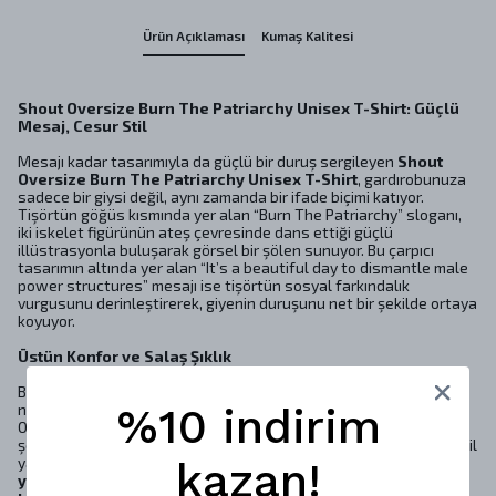
Ürün Açıklaması
Kumaş Kalitesi
Shout Oversize Burn The Patriarchy Unisex T-Shirt: Güçlü
Mesaj, Cesur Stil
Mesajı kadar tasarımıyla da güçlü bir duruş sergileyen
Shout
Oversize Burn The Patriarchy Unisex T-Shirt
, gardırobunuza
sadece bir giysi değil, aynı zamanda bir ifade biçimi katıyor.
Tişörtün göğüs kısmında yer alan “Burn The Patriarchy” sloganı,
iki iskelet figürünün ateş çevresinde dans ettiği güçlü
illüstrasyonla buluşarak görsel bir şölen sunuyor. Bu çarpıcı
tasarımın altında yer alan “It’s a beautiful day to dismantle male
power structures” mesajı ise tişörtün sosyal farkındalık
vurgusunu derinleştirerek, giyenin duruşunu net bir şekilde ortaya
koyuyor.
Üstün Konfor ve Salaş Şıklık
Bu tişört, yüksek kaliteli pamuk kumaşı ile üretilmiş olup, cildinize
nazik bir dokunuş sunar ve gün boyu süren konfor sağlar.
%10 indirim
Oversize kalıbı sayesinde rahatlığı ve salaş şıklığı mükemmel bir
şekilde bir araya getirir; hem tarz sahibi hem de ses getiren bir stil
yaratmak isteyenler için güçlü bir alternatif sunar.
Unisex
kazan!
yapısıyla her cinsiyetin kullanabileceği şekilde