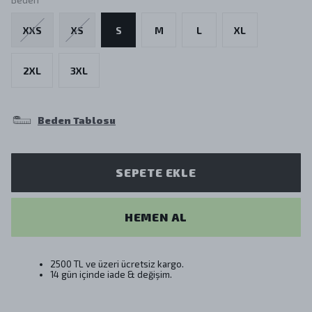
XXS
XS
S
M
L
XL
2XL
3XL
Beden Tablosu
SEPETE EKLE
HEMEN AL
2500 TL ve üzeri ücretsiz kargo.
14 gün içinde iade & değişim.