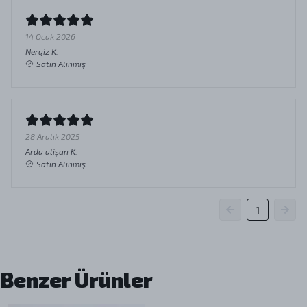
14 Ocak 2026
Nergiz
K.
Satın Alınmış
28 Aralık 2025
Arda alişan
K.
Satın Alınmış
1
Benzer Ürünler