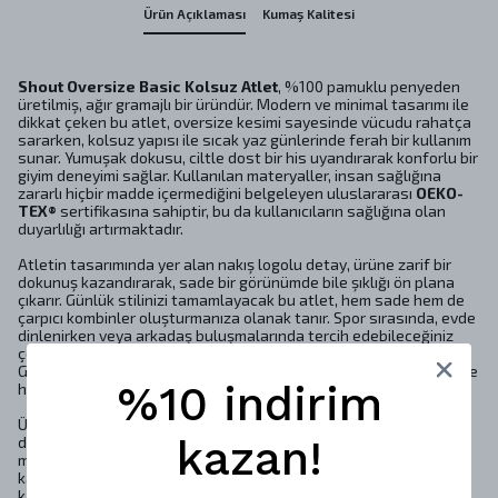
Ürün Açıklaması
Kumaş Kalitesi
Shout Oversize Basic Kolsuz Atlet
, %100 pamuklu penyeden
üretilmiş, ağır gramajlı bir üründür. Modern ve minimal tasarımı ile
dikkat çeken bu atlet, oversize kesimi sayesinde vücudu rahatça
sararken, kolsuz yapısı ile sıcak yaz günlerinde ferah bir kullanım
sunar. Yumuşak dokusu, ciltle dost bir his uyandırarak konforlu bir
giyim deneyimi sağlar. Kullanılan materyaller, insan sağlığına
zararlı hiçbir madde içermediğini belgeleyen uluslararası
OEKO-
TEX®
sertifikasına sahiptir, bu da kullanıcıların sağlığına olan
duyarlılığı artırmaktadır.
Atletin tasarımında yer alan nakış logolu detay, ürüne zarif bir
dokunuş kazandırarak, sade bir görünümde bile şıklığı ön plana
çıkarır. Günlük stilinizi tamamlayacak bu atlet, hem sade hem de
çarpıcı kombinler oluşturmanıza olanak tanır. Spor sırasında, evde
dinlenirken veya arkadaş buluşmalarında tercih edebileceğiniz
çok yönlü bir parçadır. Farklı renk seçenekleri (Siyah, Beyaz, Bej,
Gri, Lime Cream) ve geniş beden aralığı (XS, S, M, L, XL, 2XL, 3XL) ile
%10 indirim
herkesin rahatça giyebileceği bir alternatif sunmaktadır.
Ürünün uzun ömürlü olmasını sağlamak için bakım talimatlarına
kazan!
dikkat edilmesi önemlidir. Makinada hassas yıkama, düşük hızda
merdaneli yıkama ve 110ºC'de ütüleme gibi öneriler, giysinin
kalitesini korumaya yardımcı olur. Beyazlatıcı kullanmaktan
kaçınmak, giysinin rengini ve dokusunu korumak açısından kritik