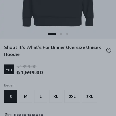
Shout It’s What’s For Dinner Oversize Unisex
Hoodie
₺ 1,899.00
%
11
₺ 1,699.00
Beden
S
M
L
XL
2XL
3XL
Beden Tablosu