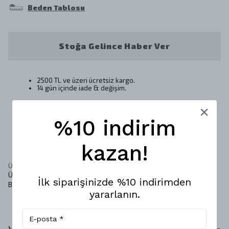
Beden Tablosu
Stoğa Gelince Haber Ver
2500 TL ve üzeri ücretsiz kargo.
14 gün içinde iade & değişim.
%10 indirim
Ürün Açıklaması
kazan!
Ürün Kalıbı : OVERSIZE
Ürün Detayı: Kumaşı 3 iplik %100 pamuk
İlk siparişinizde %10 indirimden
Baskı: Transfer
yararlanın.