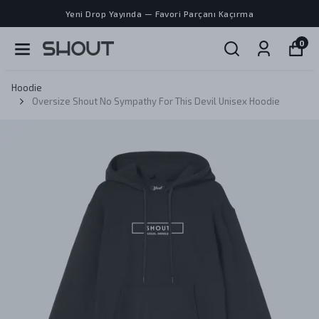
Yeni Drop Yayında — Favori Parçanı Kaçırma
0
Hoodie
Oversize Shout No Sympathy For This Devil Unisex Hoodie