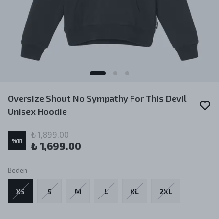
Oversize Shout No Sympathy For This Devil
Unisex Hoodie
₺ 1,899.00
%
11
₺ 1,699.00
Beden
XS
S
M
L
XL
2XL