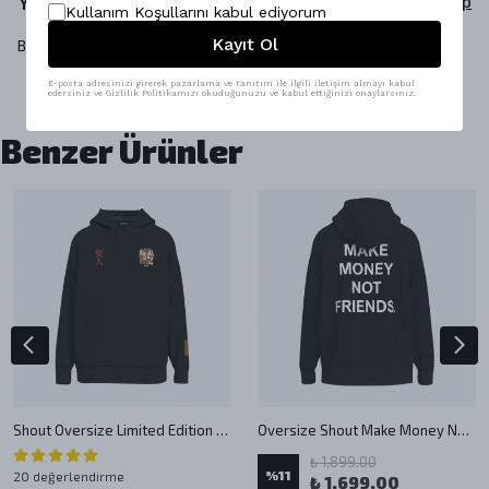
Yorumlar
Yorum Yap
Kullanım Koşullarını kabul ediyorum
Kayıt Ol
Bu ürün için henüz yorum yapılmamış.
E-posta adresinizi girerek pazarlama ve tanıtım ile ilgili iletişim almayı kabul
edersiniz ve Gizlilik Politikamızı okuduğunuzu ve kabul ettiğinizi onaylarsınız.
Benzer Ürünler
Shout Oversize Limited Edition Mask Kitsune Unisex Hoodie
Oversize Shout Make Money Not Friends Unisex Hoodie
₺ 1,899.00
%
11
20 değerlendirme
₺ 1,699.00