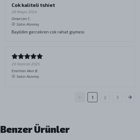
Cok kaliteli tshiet
28 Mayıs 2024
Omercan
C.
Satın Alınmış
Bayildim gercekren cok rahat giymesi
29 Haziran 2025
Emirhan Akın
B.
Satın Alınmış
1
2
3
Benzer Ürünler