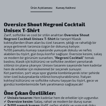
Ürün Açıklaması
Kumaş Kalitesi
Oversize Shout Negroni Cocktail
Unisex T-Shirt
Zarif, sofistike ve cool bir stilin anahtarı
Oversize Shout
Negroni Cocktail Unisex T-Shirt
ile tanışın! Klasik
kokteyllerden ilham alan bu özel tasarım, şıklığı ve rahatlığı bir
araya getirerek tarzınıza özgün bir dokunuş katıyor.
%100 pamuklu kumaşı sayesinde yumuşak dokulu ve nefes
alabilen bu tişört, gün boyu konfor sağlıyor. Oversize kesimi, salaş
ve modern bir görünüm sunarken,
"Negroni Cocktail"
temalı
baskısı, klasik içki kültürünü ve sofistike zevkleri yansıtarak
stilinizi ön plana çıkarıyor. Unisex tasarımı sayesinde hem kadınlar
hem de erkekler için mükemmel bir seçenek sunuyor.
Kot pantolon, şort veya spor giyimle kombinleyerek ister şehirde
ister özel buluşmalarda stilinizi konuşturabilirsiniz. İtalyan
kokteyl kültürünü ve sofistike ruhunu taşıyan bu tişört, gece ve
gündüz kombinlerinizde fark yaratmanızı sağlayacak!
Öne Çıkan Özellikler:
✔
Unisex tasarım:
Hem kadınlar hem de erkekler için uygundur.
✔
Oversize kesim:
Salaş, rahat ve modern bir duruş sunar.
✔
%100 pamuk kumaş:
Hafif, nefes alabilir ve yumuşak doku.