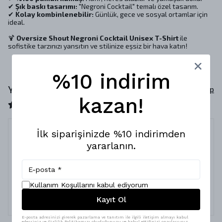
✔
Şık baskı tasarımı:
"Negroni Cocktail" temalı özel tasarım.
✔
Kolay kombinlenebilir:
Günlük, gece ve sosyal ortamlar için
ideal.
🍹
Oversize Shout Negroni Cocktail Unisex T-Shirt
ile
sofistike tarzınızı yansıtın ve stilinize eşsiz bir hava katın!
%10 indirim
Yorumlar
Yorum Yap
kazan!
12 değerlendirmeye göre
İlk siparişinizde %10 indirimden
yararlanın.
Kalite
28 Aralık 2024
Ferdi
D.
Satın Alınmış
Kullanım Koşullarını kabul ediyorum
Kumaşı deseni harika sevdiğim bir marka kesinlikle tavsiye
Kayıt Ol
ederim
E-posta adresinizi girerek pazarlama ve tanıtım ile ilgili iletişim almayı kabul
edersiniz ve Gizlilik Politikamızı okuduğunuzu ve kabul ettiğinizi onaylarsınız.