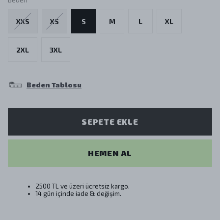
XXS
XS
S
M
L
XL
2XL
3XL
Beden Tablosu
SEPETE EKLE
HEMEN AL
2500 TL ve üzeri ücretsiz kargo.
14 gün içinde iade & değişim.