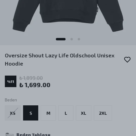
Oversize Shout Lazy Life Oldschool Unisex
Hoodie
₺ 1,899.00
%
11
₺ 1,699.00
Beden
XS
S
M
L
XL
2XL
Beden Tablosu