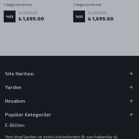
1 değerlendirme
1 değerlendirme
₺ 1,899.00
₺ 1,899.00
%
11
%
11
₺ 1,699.00
₺ 1,699.00
Site Haritası
Yardım
Hesabım
Popüler Kategoriler
E-Bülten
Yeni drop'lardan ve sınırlı üretimlerden ilk sen haberdar ol.