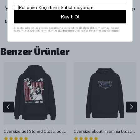
Yorumlar
Kullanım Koşullarını kabul ediyorum
Yorum Yap
Kayıt Ol
Bu ürün için henüz yorum yapılmamış.
E-posta adresinizi girerek pazarlama ve tanıtım ile ilgili iletişim almayı kabul
edersiniz ve Gizlilik Politikamızı okuduğunuzu ve kabul ettiğinizi onaylarsınız.
Benzer Ürünler
Oversize Get Stoned Oldschool Unisex Hoodie
Oversize Shout Insomnia Oldschool Unisex Hoodie