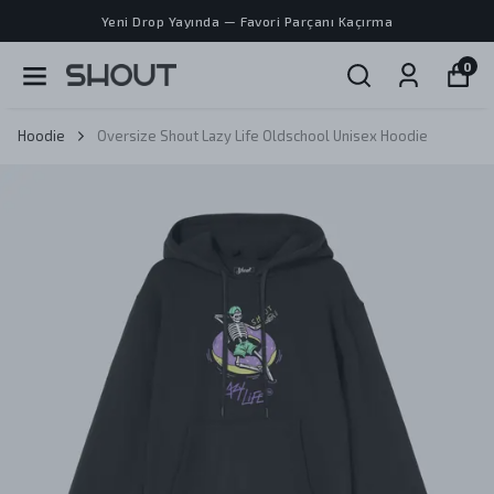
Yeni Drop Yayında — Favori Parçanı Kaçırma
0
Hoodie
Oversize Shout Lazy Life Oldschool Unisex Hoodie