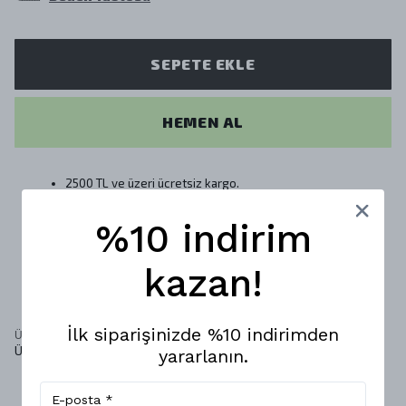
SEPETE EKLE
HEMEN AL
2500 TL ve üzeri ücretsiz kargo.
14 gün içinde iade & değişim.
%10 indirim
kazan!
Ürün Açıklaması
İlk siparişinizde %10 indirimden
Ürün Kalıbı : OVERSIZE
Ürün Detayı: Kumaşı 3 iplik %100 pamuk
yararlanın.