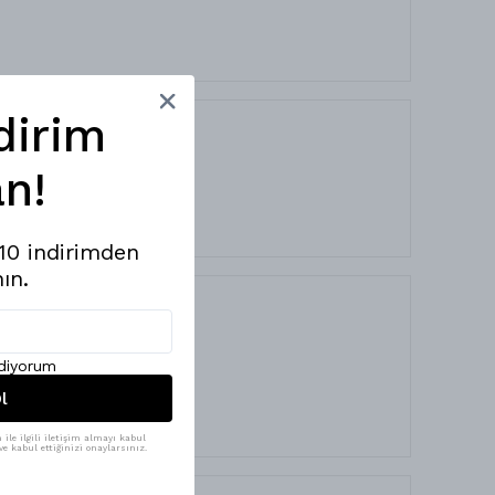
dirim
n!
%10 indirimden
ın.
ediyorum
l
ile ilgili iletişim almayı kabul
e kabul ettiğinizi onaylarsınız.