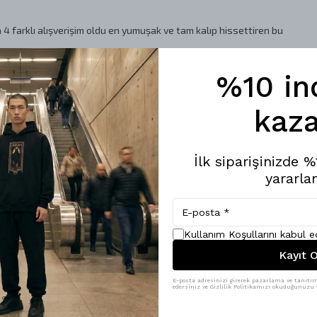
 farklı alışverişim oldu en yumuşak ve tam kalıp hissettiren bu
%10 in
kaza
da kalırsanız büyük bedeni alın
İlk siparişinizde 
yararlan
Kullanım Koşullarını kabul 
Kayıt O
yorum hala ilk aldığı gibi.
E-posta adresinizi girerek pazarlama ve tanıtım 
edersiniz ve Gizlilik Politikamızı okuduğunuzu v