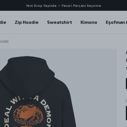
Yeni Drop Yayında — Favori Parçanı Kaçırma
die
Zip Hoodie
Sweatshirt
Kimono
Eşofman A
oodie