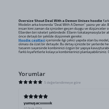
Oversize Shout Deal With a Demon Unisex hoodie
fark
Modelin arka kısmında “Deal With A Demon” yazısı yer alır. B
insan kimi zaman da içinizden geçen duygu ve düşünceler ol
Ellerden biri iskelet şeklindedir. Ellerin tokalaşmasıyla b
önce detaylı bir şekilde düşünmek gerekir.
Hoodie çeşitleri
içerisinde ilgi çekici yapıda olan bu model
olması da özel bir detaydır. Bu detay içinizde bir yerlerde 
tasarım sayesinde kombininizi özgün bir yapıya kavuşturabilir
farklı kıyafetlerle kolayca kombinlerinizi planlayabilirsiniz
Yorumlar
5 değerlendirmeye göre
yumuşacıııııııık
22 Ocak 2024