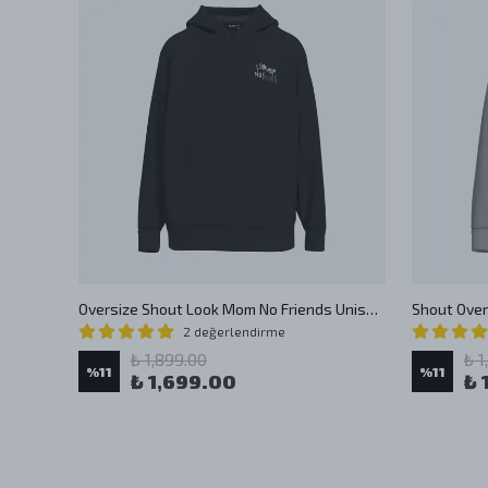
Shout Oversize Nucking Futs Oldschool Unisex Hoodie
Oversize Shout Look Mom No Friends Unisex Hoodie
2 değerlendirme
₺ 1,899.00
₺ 1
%
11
%
11
₺ 1,699.00
₺ 