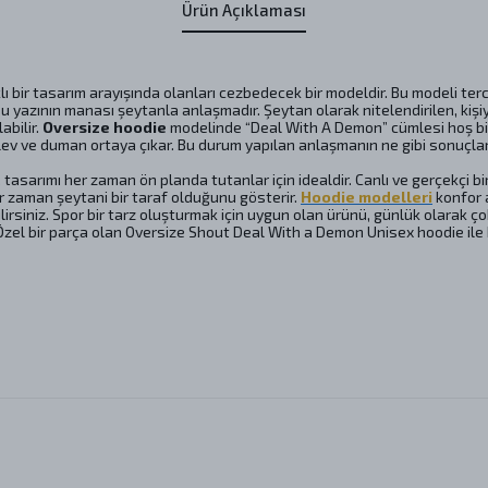
Ürün Açıklaması
lı bir tasarım arayışında olanları cezbedecek bir modeldir. Bu modeli terci
u yazının manası şeytanla anlaşmadır. Şeytan olarak nitelendirilen, kişiy
abilir.
Oversize hoodie
modelinde “Deal With A Demon” cümlesi hoş bir 
ir alev ve duman ortaya çıkar. Bu durum yapılan anlaşmanın ne gibi sonu
, tasarımı her zaman ön planda tutanlar için idealdir. Canlı ve gerçekçi bi
her zaman şeytani bir taraf olduğunu gösterir.
Hoodie modelleri
konfor 
siniz. Spor bir tarz oluşturmak için uygun olan ürünü, günlük olarak çok 
. Özel bir parça olan Oversize Shout Deal With a Demon Unisex hoodie ile 