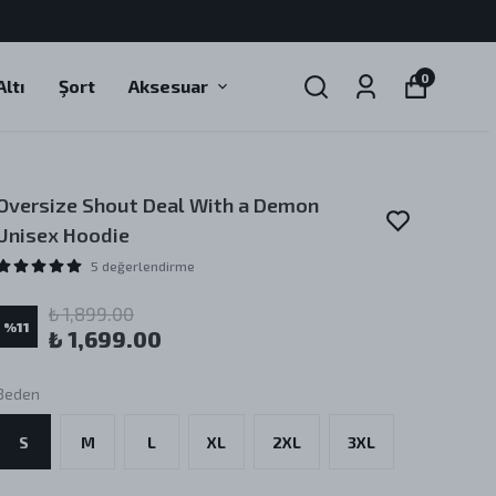
0
ltı
Şort
Aksesuar
Oversize Shout Deal With a Demon
Unisex Hoodie
5 değerlendirme
₺ 1,899.00
%
11
₺ 1,699.00
Beden
S
M
L
XL
2XL
3XL