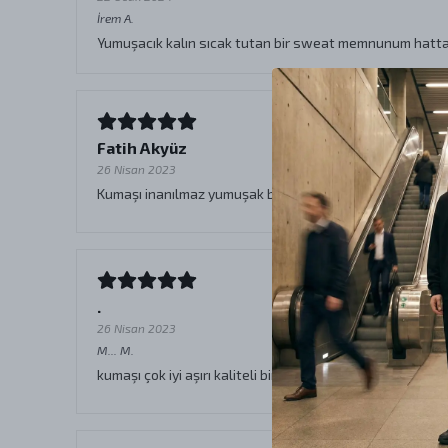
İrem
A.
Yumuşacık kalın sıcak tutan bir sweat memnunum hatta 4
Fatih Akyüz
26 Nisan 2023
Kumaşı inanılmaz yumuşak baskısı iyi beden olarakta ara
.
26 Nisan 2023
M...
M.
kumaşı çok iyi aşırı kaliteli bir ürün uzun zamandır kullanı