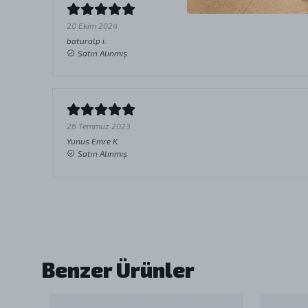
20 Ekim 2024
baturalp
i.
Satın Alınmış
26 Temmuz 2023
Yunus Emre
K.
Satın Alınmış
Benzer Ürünler