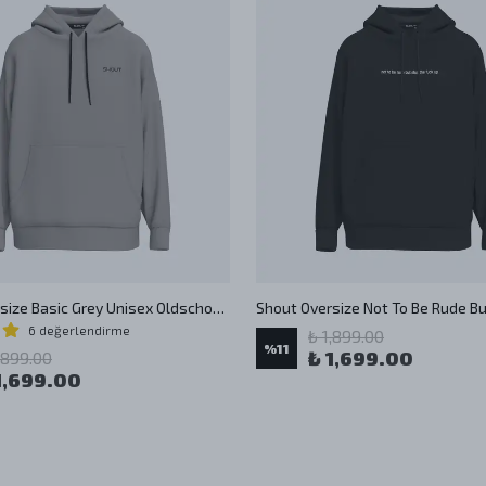
Shout Oversize Basic Grey Unisex Oldschool Hoodie
6 değerlendirme
₺ 1,899.00
%
11
₺ 1,699.00
,899.00
1,699.00